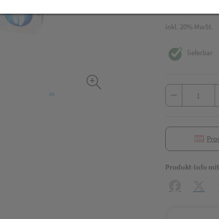
75 ml / Einheit
inkl. 20% MwSt.
lieferbar
Pro
Produkt-Info mi
Facebook
X (#[c