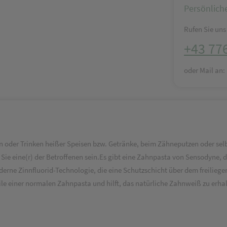
Persönlich
Rufen Sie uns 
+43 77
oder Mail an
der Trinken heißer Speisen bzw. Getränke, beim Zähneputzen oder selbst
Sie eine(r) der Betroffenen sein.Es gibt eine Zahnpasta von Sensodyne, 
derne Zinnfluorid-Technologie, die eine Schutzschicht über dem freiliege
ile einer normalen Zahnpasta und hilft, das natürliche Zahnweiß zu erha