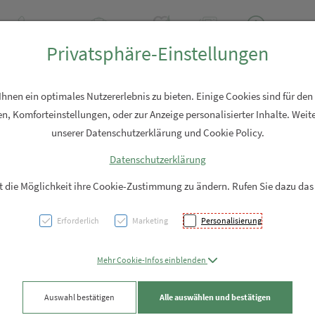
+43 7762 2310
Rezept-Anfrage
Über uns
Aktuell
Service
Privatsphäre-Einstellungen
Hautpflege
Familie
Nahrungsergänzung
Diverses
nen ein optimales Nutzererlebnis zu bieten. Einige Cookies sind für den
n, Komforteinstellungen, oder zur Anzeige personalisierter Inhalte. Weite
unserer Datenschutzerklärung und Cookie Policy.
Datenschutzerklärung
Zahnp
it die Möglichkeit ihre Cookie-Zustimmung zu ändern. Rufen Sie dazu das
Repair
Erforderlich
Marketing
Personalisierung
PZN: 4237733
Mehr Cookie-Infos einblenden
6,99 EUR
Auswahl bestätigen
Alle auswählen und bestätigen