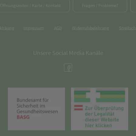
/ Öffnungszeiten / Karte / Kontakt
Fragen / Probleme?
rklräung
Impressum
AGB
Widerrufsbelehrung
Streitsch
Unsere Social Media Kanäle
(öffnet in neuem Tab)
(öffnet in neuem Tab)
(öff