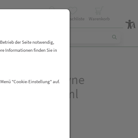
Profil
Wunschliste
Warenkorb
 Betrieb der Seite notwendig,
re Informationen finden Sie in
aste Sensodyne
 Menü "Cookie-Einstellung" auf.
 +protect 75ml