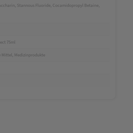
accharin, Stannous Fluoride, Cocamidopropyl Betaine,
ect 75ml
 Mittel, Medizinprodukte