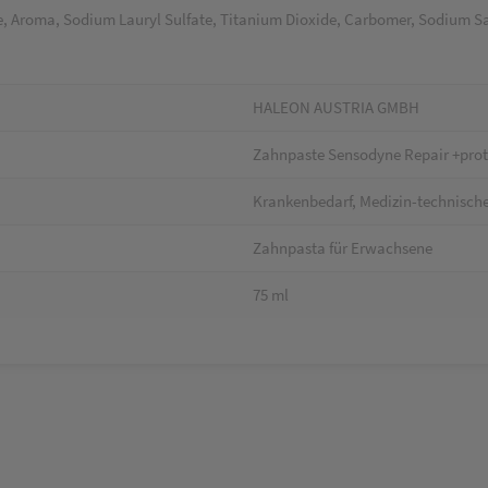
te, Aroma, Sodium Lauryl Sulfate, Titanium Dioxide, Carbomer, Sodium S
HALEON AUSTRIA GMBH
Zahnpaste Sensodyne Repair +prot
Krankenbedarf, Medizin-technische
Zahnpasta für Erwachsene
75 ml