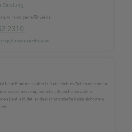
e Beratung
an, wir sind gerne für Sie da.
62 2310
:
shop@lebens-apotheke.at
 beim Einatmen kalter Luft ein leichtes Ziehen oder einen
die diese schmerzempfindlichen Bereiche der Zähne
nden Dentin bildet, so dass schmerzhafte Reize nicht mehr
lten.