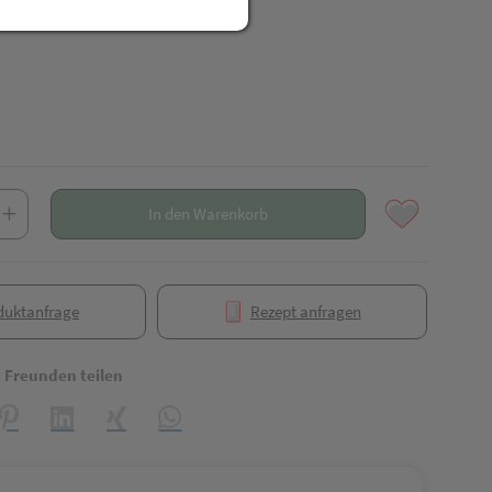
In den Warenkorb
duktanfrage
Rezept anfragen
t Freunden teilen
reator\plugin\share\core\structs\SocialSharingServiceSettings]:formaly_
Pinterest
LinkedIn
Xing
WhatsApp (#[creator\plugin\share\core\struct