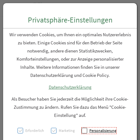
Zum “Inhalt dieser Seite” springen [AK + 0]
Zum Menü “Produkte” springen [AK + 1]
Zum Menü “Über uns / Service” springen [AK + 2]
Zu “Shop-Menüs” springen [AK + 3]
Zum "Barrierefreiheits-Menü" springen [AK + 4]
Zu den “Fusszeilen-Informationen” springen [AK + 5]
Toggle n
Produktsuche
Privatsphäre-Einstellungen
Yogi Tea Bio Christmas Tea
Wir verwenden Cookies, um Ihnen ein optimales Nutzererlebnis
Aktionsartikel 17st
zu bieten. Einige Cookies sind für den Betrieb der Seite
notwendig, andere dienen Statistikzwecken,
Komforteinstellungen, oder zur Anzeige personalisierter
PZN: 5879439
Inhalte. Weitere Informationen finden Sie in unserer
Datenschutzerklärung und Cookie Policy.
Datenschutzerklärung
Als Besucher haben Sie jederzeit die Möglichkeit ihre Cookie-
Zustimmung zu ändern. Rufen Sie dazu das Menü "Cookie-
Einstellung" auf.
Erforderlich
Marketing
Personalisierung