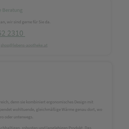
e Beratung
an, wir sind gerne für Sie da.
62 2310
:
shop@lebens-apotheke.at
reich, denn sie kombiniert ergonomisches Design mit
nd spendet wohltuende, gleichmäßige Wärme genau dort, wo
üro oder unterwegs.
chhaltigen, robusten und langlebigen Produkt. Das