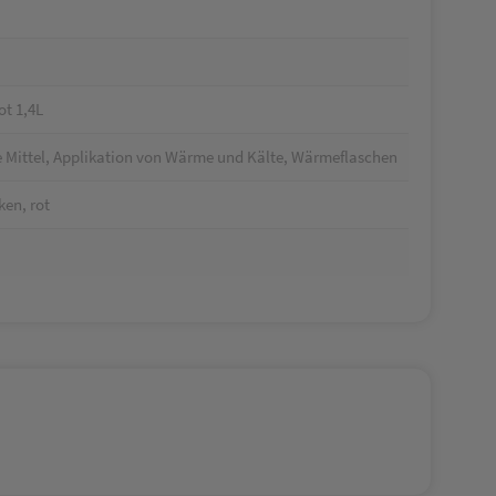
t 1,4L
 Mittel, Applikation von Wärme und Kälte, Wärmeflaschen
ken, rot