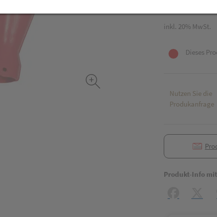
1 Stk. / Einheit
inkl. 20% MwSt.
Dieses Pro
Nutzen Sie die
Produkanfrage
Pro
Produkt-Info mi
Facebook
X (#[c