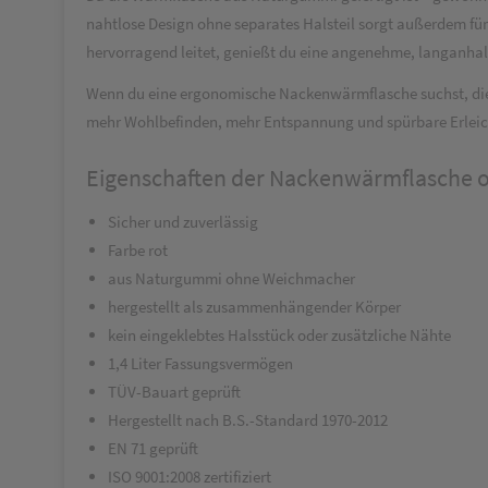
nahtlose Design ohne separates Halsteil sorgt außerdem fü
hervorragend leitet, genießt du eine angenehme, langanhal
Wenn du eine ergonomische Nackenwärmflasche suchst, die K
mehr Wohlbefinden, mehr Entspannung und spürbare Erleic
Eigenschaften der Nackenwärmflasche o
Sicher und zuverlässig
Farbe rot
aus Naturgummi ohne Weichmacher
hergestellt als zusammenhängender Körper
kein eingeklebtes Halsstück oder zusätzliche Nähte
1,4 Liter Fassungsvermögen
TÜV-Bauart geprüft
Hergestellt nach B.S.-Standard 1970-2012
EN 71 geprüft
ISO 9001:2008 zertifiziert