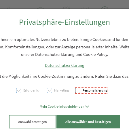
+43 7762 2310
Rezept-Anfrage
Über uns
Aktuell
Service
Privatsphäre-Einstellungen
Hautpflege
Familie
Nahrungsergänzung
Diverses
nen ein optimales Nutzererlebnis zu bieten. Einige Cookies sind für den
n, Komforteinstellungen, oder zur Anzeige personalisierter Inhalte. Weite
unserer Datenschutzerklärung und Cookie Policy.
Datenschutzerklärung
Wärmf
it die Möglichkeit ihre Cookie-Zustimmung zu ändern. Rufen Sie dazu das
Bezug 
Erforderlich
Marketing
Personalisierung
PZN: 5673844
Mehr Cookie-Infos einblenden
25,– EUR
Auswahl bestätigen
Alle auswählen und bestätigen