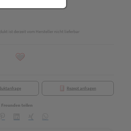
dukt ist derzeit vom Hersteller nicht lieferbar
duktanfrage
Rezept anfragen
t Freunden teilen
reator\plugin\share\core\structs\SocialSharingServiceSettings]:formaly_
Pinterest
LinkedIn
Xing
WhatsApp (#[creator\plugin\share\core\struct