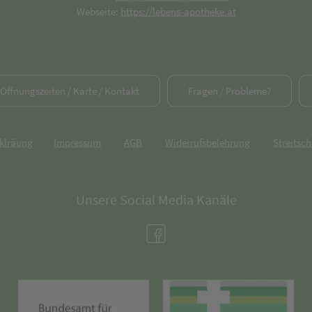
Webseite:
https://lebens-apotheke.at
/ Öffnungszeiten / Karte / Kontakt
Fragen / Probleme?
rklräung
Impressum
AGB
Widerrufsbelehrung
Streitsch
Unsere Social Media Kanäle
(öffnet in neuem Tab)
(öffnet in neuem Tab)
(öff