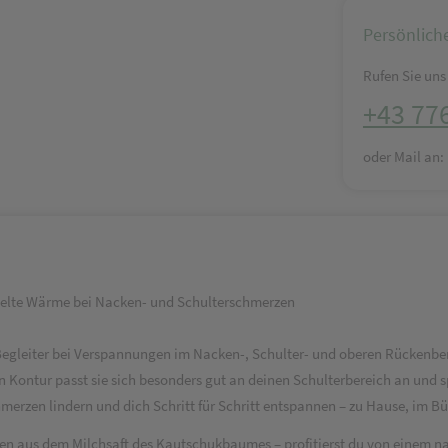
Persönlich
Rufen Sie uns 
+43 77
oder Mail an
ielte Wärme bei Nacken- und Schulterschmerzen
 Begleiter bei Verspannungen im Nacken-, Schulter- und oberen Rückenbe
ten Kontur passt sie sich besonders gut an deinen Schulterbereich an u
merzen lindern und dich Schritt für Schritt entspannen – zu Hause, im B
en aus dem Milchsaft des Kautschukbaumes – profitierst du von einem na