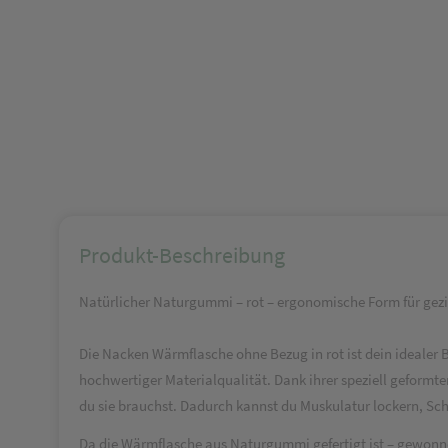
Produkt-Beschreibung
Natürlicher Naturgummi – rot – ergonomische Form für gez
Die Nacken Wärmflasche ohne Bezug in rot ist dein idealer
hochwertiger Materialqualität. Dank ihrer speziell geform
du sie brauchst. Dadurch kannst du Muskulatur lockern, Sch
Da die Wärmflasche aus Naturgummi gefertigt ist – gewonn