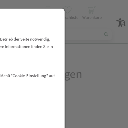
Profil
Wunschliste
Warenkorb
 Betrieb der Seite notwendig,
re Informationen finden Sie in
 Neovadiol Augen
 Menü "Cookie-Einstellung" auf.
enpflege 15ml
R