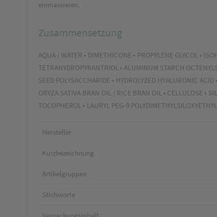
einmassieren.
Zusammensetzung
AQUA / WATER • DIMETHICONE • PROPYLENE GLYCOL • IS
TETRAHYDROPYRANTRIOL • ALUMINUM STARCH OCTENYLSUCC
SEED POLYSACCHARIDE • HYDROLYZED HYALURONIC ACID 
ORYZA SATIVA BRAN OIL / RICE BRAN OIL • CELLULOSE • SI
TOCOPHEROL • LAURYL PEG-9 POLYDIMETHYLSILOXYETHY
Hersteller
Kurzbezeichnung
Artikelgruppen
Stichworte
Verpackungsinhalt