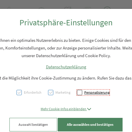
+43 7762 2310
Rezept-Anfrage
Über uns
Aktuell
Service
Privatsphäre-Einstellungen
Hautpflege
Familie
Nahrungsergänzung
Diverses
nen ein optimales Nutzererlebnis zu bieten. Einige Cookies sind für den
n, Komforteinstellungen, oder zur Anzeige personalisierter Inhalte. Weite
unserer Datenschutzerklärung und Cookie Policy.
Datenschutzerklärung
Vichy
it die Möglichkeit ihre Cookie-Zustimmung zu ändern. Rufen Sie dazu das
+lipp
Erforderlich
Marketing
Personalisierung
PZN: 5644446
Mehr Cookie-Infos einblenden
36,51 EU
Auswahl bestätigen
Alle auswählen und bestätigen