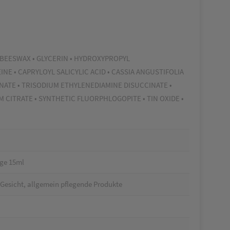
 BEESWAX • GLYCERIN • HYDROXYPROPYL
E • CAPRYLOYL SALICYLIC ACID • CASSIA ANGUSTIFOLIA
ATE • TRISODIUM ETHYLENEDIAMINE DISUCCINATE •
DIUM CITRATE • SYNTHETIC FLUORPHLOGOPITE • TIN OXIDE •
ege 15ml
 Gesicht, allgemein pflegende Produkte