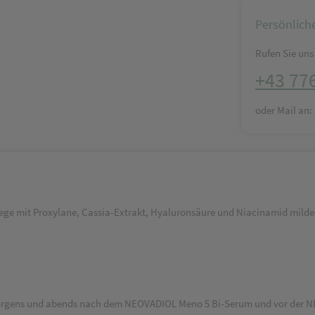
Persönlich
Rufen Sie uns 
+43 77
oder Mail an
ge mit Proxylane, Cassia-Extrakt, Hyaluronsäure und Niacinamid milde
orgens und abends nach dem NEOVADIOL Meno 5 Bi-Serum und vor der NE