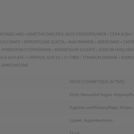
OHEXADECANE • DIMETHICONE/PEG-10/15 CROSSPOLYMER • CERA ALBA /
INATE • DIPROPYLENE GLYCOL • NIACINAMIDE • ADENOSINE • CAFFEIN
• HYDROXYACETOPHENONE • MAGNESIUM SULFATE • SODIUM HYALURON
LICA SILYLATE • CAPRYLYL GLYCOL • CI 77891 / TITANIUM DIOXIDE • SO
L DIMETHICONE
VICHY (COSMETIQUE ACTIVE)
Vichy Neovadiol Augen +lippenpfl
Hygiene und Körperpflege, Körper,
Lippen, Augenkonturen
15 ml