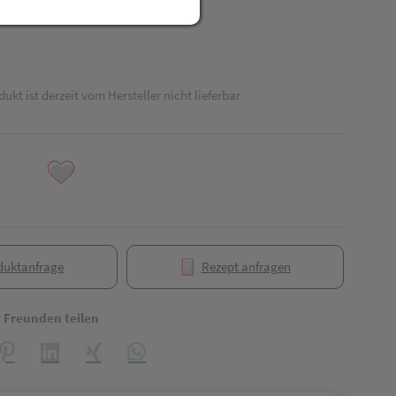
dukt ist derzeit vom Hersteller nicht lieferbar
duktanfrage
Rezept anfragen
t Freunden teilen
reator\plugin\share\core\structs\SocialSharingServiceSettings]:formaly_
Pinterest
LinkedIn
Xing
WhatsApp (#[creator\plugin\share\core\struct