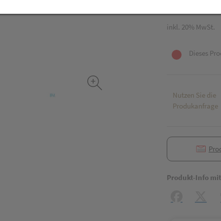
15 ml / Einheit
inkl. 20% MwSt.
Dieses Pro
Nutzen Sie die
Produkanfrage
Pro
Produkt-Info mi
Facebook
X (#[c