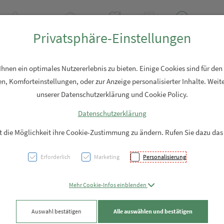
+43 7762 2310
Rezept-Anfrage
Über uns
Aktuell
Service
Privatsphäre-Einstellungen
Hautpflege
Familie
Nahrungsergänzung
Diverses
nen ein optimales Nutzererlebnis zu bieten. Einige Cookies sind für den
n, Komforteinstellungen, oder zur Anzeige personalisierter Inhalte. Weite
unserer Datenschutzerklärung und Cookie Policy.
Datenschutzerklärung
Uriag
it die Möglichkeit ihre Cookie-Zustimmung zu ändern. Rufen Sie dazu das
Koerp
Erforderlich
Marketing
Personalisierung
PZN: 5618443
Mehr Cookie-Infos einblenden
11,– EUR
Auswahl bestätigen
Alle auswählen und bestätigen