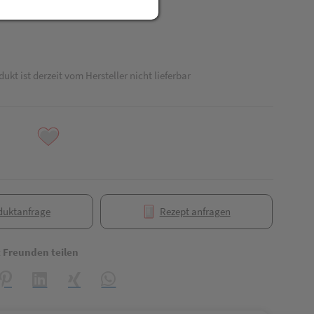
dukt ist derzeit vom Hersteller nicht lieferbar
duktanfrage
Rezept anfragen
t Freunden teilen
reator\plugin\share\core\structs\SocialSharingServiceSettings]:formaly_
Pinterest
LinkedIn
Xing
WhatsApp (#[creator\plugin\share\core\struct