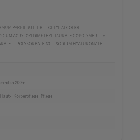
ERMUM PARKII BUTTER — CETYL ALCOHOL —
ODIUM ACRYLOYLDIMETHYL TAURATE COPOLYMER — o-
EARATE — POLYSORBATE 60 — SODIUM HYALURONATE —
ermilch 200ml
Haut-, Körperpflege, Pflege