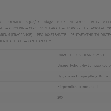
CROSSPOLYMER — AQUA/Eau Uriage — BUTYLENE GLYCOL — BUTYROSP
TE — GLYCERIN — GLYCERYL STEARATE — HYDROXYETHYL ACRYLATE/S
PARFUM (FRAGRANCE) — PEG-100 STEARATE — PENTAERYTHRITYL DIST
HERYL ACETATE — XANTHAN GUM
URIAGE DEUTSCHLAND GMBH
Uriage Hydro-aktiv Samtige Koerp
Hygiene und Körperpflege, Körper, 
Körpermilch, creme und -öl
200 ml