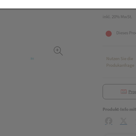
200 ml / Einheit
inkl. 20% MwSt.
Dieses Pro
Nutzen Sie die
Produkanfrage
Pro
Produkt-Info mi
Facebook
X (#[c