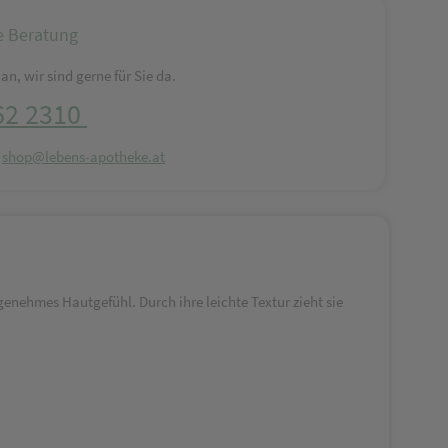
e Beratung
an, wir sind gerne für Sie da.
62 2310
:
shop@lebens-apotheke.at
ngenehmes Hautgefühl. Durch ihre leichte Textur zieht sie