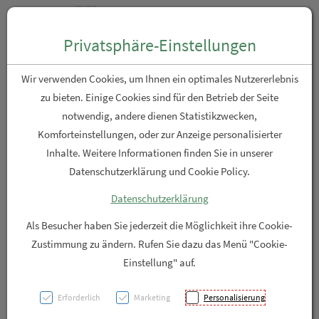
Zum “Inhalt dieser Seite” springen [AK + 0]
Zum Menü “Produkte” springen [AK + 1]
Zum Menü “Über uns / Service” springen [AK + 2]
Zu “Shop-Menüs” springen [AK + 3]
Zum "Barrierefreiheits-Menü" springen [AK + 4]
Zu den “Fusszeilen-Informationen” springen [AK + 5]
Toggle n
Produktsuche
Privatsphäre-Einstellungen
Uriage Hydro-aktiv Creme
Wir verwenden Cookies, um Ihnen ein optimales Nutzererlebnis
Spf20 40ml
zu bieten. Einige Cookies sind für den Betrieb der Seite
notwendig, andere dienen Statistikzwecken,
Komforteinstellungen, oder zur Anzeige personalisierter
PZN: 5618354
Inhalte. Weitere Informationen finden Sie in unserer
Datenschutzerklärung und Cookie Policy.
Datenschutzerklärung
Als Besucher haben Sie jederzeit die Möglichkeit ihre Cookie-
Zustimmung zu ändern. Rufen Sie dazu das Menü "Cookie-
Einstellung" auf.
Erforderlich
Marketing
Personalisierung