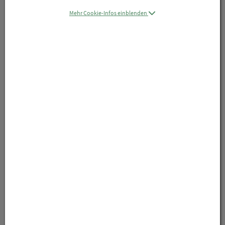
Mehr Cookie-Infos einblenden
Symbolbild(er)
27,20 EUR
inkl. 20% MwSt.
in Apotheke lagernd, sofort lieferbar