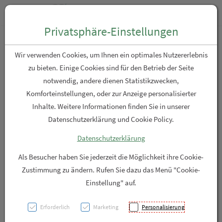
Zum “Inhalt dieser Seite” springen [AK + 0]
Zum Menü “Produkte” springen [AK + 1]
Zum Menü “Über uns / Service” springen [AK + 2]
Zu “Shop-Menüs” springen [AK + 3]
Zum "Barrierefreiheits-Menü" springen [AK + 4]
Zu den “Fusszeilen-Informationen” springen [AK + 5]
Toggle n
Produktsuche
Privatsphäre-Einstellungen
Unifarco Osmotische
Wir verwenden Cookies, um Ihnen ein optimales Nutzererlebnis
Augencreme
zu bieten. Einige Cookies sind für den Betrieb der Seite
notwendig, andere dienen Statistikzwecken,
Komforteinstellungen, oder zur Anzeige personalisierter
PZN: 8011888
Inhalte. Weitere Informationen finden Sie in unserer
Datenschutzerklärung und Cookie Policy.
Datenschutzerklärung
Als Besucher haben Sie jederzeit die Möglichkeit ihre Cookie-
Zustimmung zu ändern. Rufen Sie dazu das Menü "Cookie-
Einstellung" auf.
Erforderlich
Marketing
Personalisierung