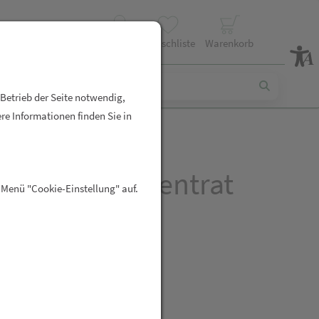
Profil
Wunschliste
Warenkorb
 Betrieb der Seite notwendig,
re Informationen finden Sie in
is Saunakonzentrat
 Menü "Cookie-Einstellung" auf.
x10m 1pk
R