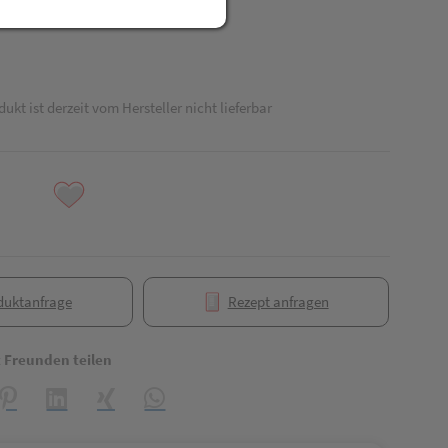
dukt ist derzeit vom Hersteller nicht lieferbar
duktanfrage
Rezept anfragen
t Freunden teilen
reator\plugin\share\core\structs\SocialSharingServiceSettings]:formaly_
Pinterest
LinkedIn
Xing
WhatsApp (#[creator\plugin\share\core\struct