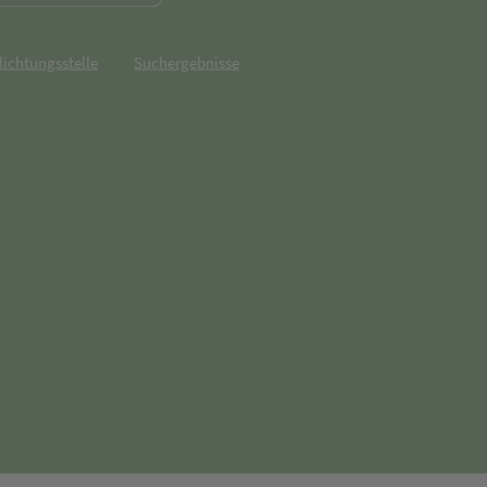
lichtungsstelle
Suchergebnisse
net in neuem Tab)