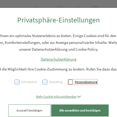
+43 7762 2310
Rezept-Anfrage
Über uns
Aktuell
Service
Privatsphäre-Einstellungen
Hautpflege
Familie
Nahrungsergänzung
Diverses
nen ein optimales Nutzererlebnis zu bieten. Einige Cookies sind für den
n, Komforteinstellungen, oder zur Anzeige personalisierter Inhalte. Weite
unserer Datenschutzerklärung und Cookie Policy.
Datenschutzerklärung
Taoas
it die Möglichkeit ihre Cookie-Zustimmung zu ändern. Rufen Sie dazu das
Set 3
Erforderlich
Marketing
Personalisierung
PZN: 5998374
Mehr Cookie-Infos einblenden
19,91 EU
Auswahl bestätigen
Alle auswählen und bestätigen