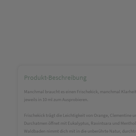
Produkt-Beschreibung
Manchmal braucht es einen Frischekick, manchmal Klarheit, 
jeweils in 10 ml zum Ausprobieren.
Frischekick trägt die Leichtigkeit von Orange, Clementine un
Durchatmen öffnet mit Eukalyptus, Ravintsara und Menthol
Waldbaden nimmt dich mit in die unberührte Natur, durchträ