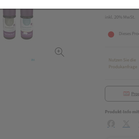
1 Pack. / Einheit
inkl. 20% MwSt.
Dieses Pro
Nutzen Sie die
Produkanfrage
Pro
Produkt-Info mi
Facebook
X (#[c