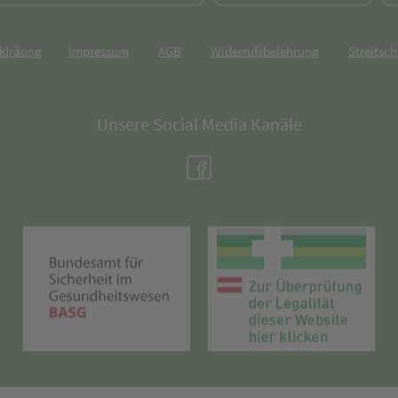
rklräung
Impressum
AGB
Widerrufsbelehrung
Streitsch
Unsere Social Media Kanäle
(öffnet in neuem Tab)
(öffnet in neuem Tab)
(öff