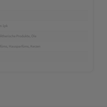
m 1pk
Ätherische Produkte, Öle
rfüms, Hausparfüms, Kerzen