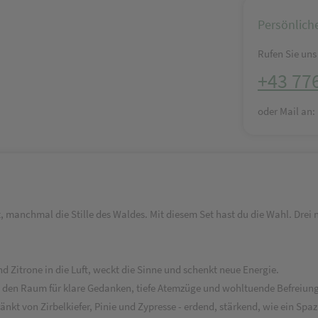
Persönlich
Rufen Sie uns 
+43 77
oder Mail an
manchmal die Stille des Waldes. Mit diesem Set hast du die Wahl. Drei n
d Zitrone in die Luft, weckt die Sinne und schenkt neue Energie.
 den Raum für klare Gedanken, tiefe Atemzüge und wohltuende Befreiung
nkt von Zirbelkiefer, Pinie und Zypresse - erdend, stärkend, wie ein Sp