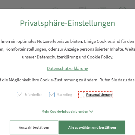
Tel: +43 7762 2310
Rezept-Anfrage
Über uns
Aktuell
Service
Privatsphäre-Einstellungen
Hautpflege
Familie
Nahrungsergänzung
Diverses
nen ein optimales Nutzererlebnis zu bieten. Einige Cookies sind für den
n, Komforteinstellungen, oder zur Anzeige personalisierter Inhalte. Weite
unserer Datenschutzerklärung und Cookie Policy.
Datenschutzerklärung
Supra
it die Möglichkeit ihre Cookie-Zustimmung zu ändern. Rufen Sie dazu das
Filmta
Erforderlich
Marketing
Personalisierung
PZN: 5887143
Mehr Cookie-Infos einblenden
39,95 EU
Auswahl bestätigen
Alle auswählen und bestätigen