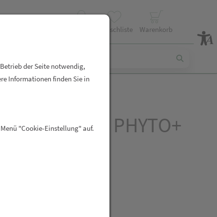
Profil
Wunschliste
Warenkorb
 Betrieb der Seite notwendig,
re Informationen finden Sie in
dyn® ENERGY PHYTO+
 Menü "Cookie-Einstellung" auf.
bletten
R