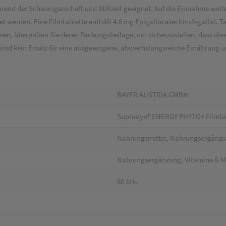
hrend der Schwangerschaft und Stillzeit geeignet. Auf die Einnahme wei
t werden. Eine Filmtablette enthält 4,6 mg Epigallocatechin-3-gallat. T
n, überprüfen Sie deren Packungsbeilage, um sicherzustellen, dass die
nd kein Ersatz für eine ausgewogene, abwechslungsreiche Ernährung u
BAYER AUSTRIA GMBH
Supradyn® ENERGY PHYTO+ Filmta
Nahrungsmittel, Nahrungsergänz
Nahrungsergänzung, Vitamine & Min
60 Stk.