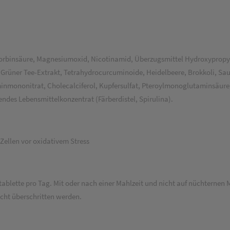
Ascorbinsäure, Magnesiumoxid, Nicotinamid, Überzugsmittel Hydroxypropy
 Grüner Tee-Extrakt, Tetrahydrocurcuminoide, Heidelbeere, Brokkoli, Sau
inmononitrat, Cholecalciferol, Kupfersulfat, Pteroylmonoglutaminsäure
endes Lebensmittelkonzentrat (Färberdistel, Spirulina).
Zellen vor oxidativem Stress
ablette pro Tag. Mit oder nach einer Mahlzeit und nicht auf nüchterne
cht überschritten werden.