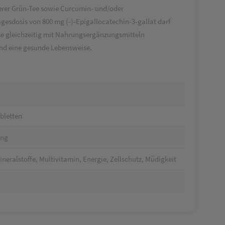
terer Grün-Tee sowie Curcumin- und/oder
agesdosis von 800 mg (-)-Epigallocatechin-3-gallat darf
se gleichzeitig mit Nahrungsergänzungsmitteln
nd eine gesunde Lebensweise.
bletten
ung
eralstoffe, Multivitamin, Energie, Zellschutz, Müdigkeit