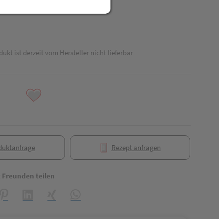
dukt ist derzeit vom Hersteller nicht lieferbar
duktanfrage
Rezept anfragen
t Freunden teilen
reator\plugin\share\core\structs\SocialSharingServiceSettings]:formaly_
Pinterest
LinkedIn
Xing
WhatsApp (#[creator\plugin\share\core\struct