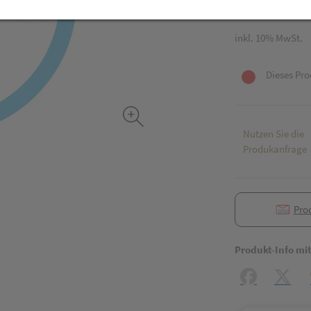
60 Stk. / Einheit
inkl. 10% MwSt.
Dieses Pro
Nutzen Sie die
Produkanfrage
Pro
Produkt-Info mi
Facebook
X (#[c