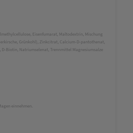
lmethylcellulose, Eisenfumarat, Maltodextrin, Mischung
erkirsche, Grünkohl), Zinkcitrat, Calcium-D-pantothenat,
, D-Biotin, Natriumselenat, Trennmittel Magnesiumsalze
n Magen einnehmen.