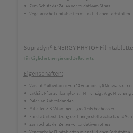
Zum Schutz der Zellen vor oxidativem Stress
Vegetarische Filmtabletten mit natürlichen Farbstoffen
Supradyn® ENERGY PHYTO+ Filmtablett
Für tägliche Energie und Zellschutz
Eigenschaften:
Vereint Multivitamin von 10 Vitaminen, 6 Mineralstoffen
Enthält Pflanzenkomplex S7
TM
– einzigartige Mischung 
Reich an Antioxidantien
Mit allen 8 B-Vitaminen – großteils hochdosiert
Für die Unterstützung des Energiestoffwechsels und Ver
Zum Schutz der Zellen vor oxidativem Stress
Vegetarische Filmtabletten mit natürlichen Farbstoffen