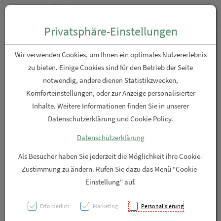
Zum “Inhalt dieser Seite” springen [AK + 0]
Zum Menü “Produkte” springen [AK + 1]
Zum Menü “Über uns / Service” springen [AK + 2]
Zu “Shop-Menüs” springen [AK + 3]
Zum "Barrierefreiheits-Menü" springen [AK + 4]
Zu den “Fusszeilen-Informationen” springen [AK + 5]
Toggle n
Produktsuche
Privatsphäre-Einstellungen
SUESSHOLZWURZEL
Wir verwenden Cookies, um Ihnen ein optimales Nutzererlebnis
TROPFEN 50 ML
zu bieten. Einige Cookies sind für den Betrieb der Seite
notwendig, andere dienen Statistikzwecken,
Komforteinstellungen, oder zur Anzeige personalisierter
PZN: 5719888
Inhalte. Weitere Informationen finden Sie in unserer
Datenschutzerklärung und Cookie Policy.
Datenschutzerklärung
Als Besucher haben Sie jederzeit die Möglichkeit ihre Cookie-
Zustimmung zu ändern. Rufen Sie dazu das Menü "Cookie-
Einstellung" auf.
Erforderlich
Marketing
Personalisierung