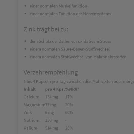
einer normalen Muskelfunktion
einer normalen Funktion des Nervensystems
Zink trägt bei zu:
dem Schutz der Zellen vor oxidativem Stress
einem normalen Säure-Basen-Stoffwechsel
einem normalen Stoffwechsel von Makronährstoffen
Verzehrempfehlung
1 bis 4 Kapseln pro Tag zwischen den Mahlzeiten oder mor
Inhalt
pro 4 Kps.
%NRV*
Calcium
134 mg
17%
Magnesium
77 mg
20%
Zink
6 mg
60%
Natrium
130 mg
-
Kalium
514 mg
26%