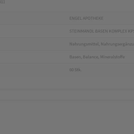
011
ENGEL APOTHEKE
STEINMANDL BASEN KOMPLEX KPS
Nahrungsmittel, Nahrungsergänz
Basen, Balance, Mineralstoffe
60 Stk.