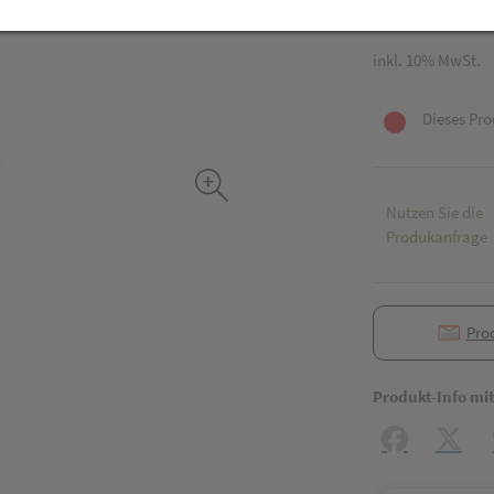
60 Stk. / Einheit
inkl. 10% MwSt.
Dieses Pro
Nutzen Sie die
Produkanfrage
Pro
Produkt-Info mi
Facebook
X (#[c