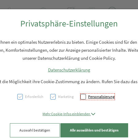
+43 7762 2310
Rezept-Anfrage
Über uns
Aktuell
Service
Privatsphäre-Einstellungen
Hautpflege
Familie
Nahrungsergänzung
Diverses
nen ein optimales Nutzererlebnis zu bieten. Einige Cookies sind für den
n, Komforteinstellungen, oder zur Anzeige personalisierter Inhalte. Weite
unserer Datenschutzerklärung und Cookie Policy.
Datenschutzerklärung
STEI
it die Möglichkeit ihre Cookie-Zustimmung zu ändern. Rufen Sie dazu das
KOMPL
Erforderlich
Marketing
Personalisierung
PZN: 5961684
Mehr Cookie-Infos einblenden
19,95 EU
Auswahl bestätigen
Alle auswählen und bestätigen