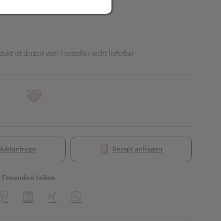
dukt ist derzeit vom Hersteller nicht lieferbar
duktanfrage
Rezept anfragen
t Freunden teilen
reator\plugin\share\core\structs\SocialSharingServiceSettings]:formaly_
Pinterest
LinkedIn
Xing
WhatsApp (#[creator\plugin\share\core\struct