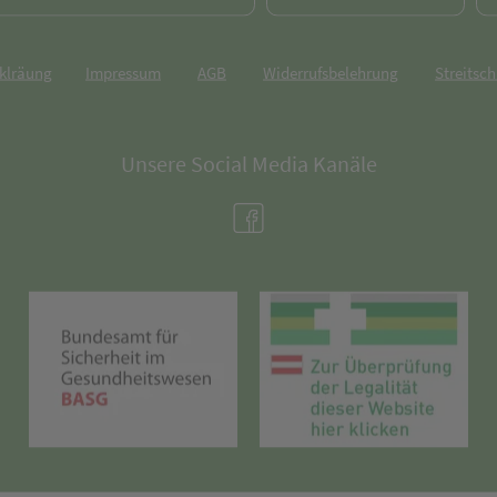
rklräung
Impressum
AGB
Widerrufsbelehrung
Streitsch
Unsere Social Media Kanäle
(öffnet in neuem Tab)
(öffnet in neuem Tab)
(öff