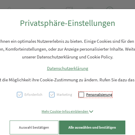
+43 7762 2310
Rezept-Anfrage
Über uns
Aktuell
Service
Privatsphäre-Einstellungen
Hautpflege
Familie
Nahrungsergänzung
Diverses
nen ein optimales Nutzererlebnis zu bieten. Einige Cookies sind für den
n, Komforteinstellungen, oder zur Anzeige personalisierter Inhalte. Weite
unserer Datenschutzerklärung und Cookie Policy.
Datenschutzerklärung
Sonne
it die Möglichkeit ihre Cookie-Zustimmung zu ändern. Rufen Sie dazu das
Tee/a
Erforderlich
Marketing
Personalisierung
Schwa
Mehr Cookie-Infos einblenden
PZN: 5913320
Auswahl bestätigen
Alle auswählen und bestätigen