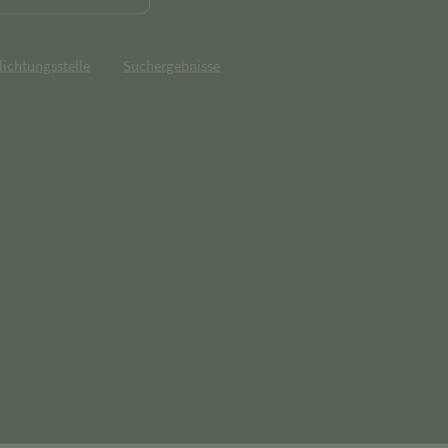
lichtungsstelle
Suchergebnisse
net in neuem Tab)