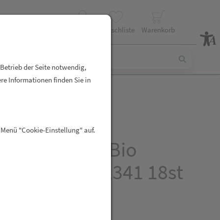
Profil
Wunschliste
Warenkorb
 Betrieb der Seite notwendig,
re Informationen finden Sie in
ntor
 Menü "Cookie-Einstellung" auf.
ufgussbeutel Bio
rztee Chai 02341 18st