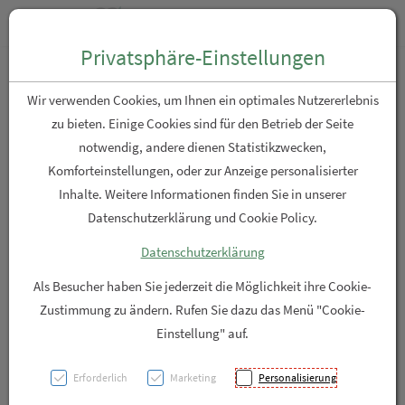
Zum “Inhalt dieser Seite” springen [AK + 0]
Zum Menü “Produkte” springen [AK + 1]
Zum Menü “Über uns / Service” springen [AK + 2]
Zu “Shop-Menüs” springen [AK + 3]
Zum "Barrierefreiheits-Menü" springen [AK + 4]
Zu den “Fusszeilen-Informationen” springen [AK + 5]
Toggle n
Produktsuche
Privatsphäre-Einstellungen
Sonnenprodukte Lierac
Wir verwenden Cookies, um Ihnen ein optimales Nutzererlebnis
Sunissime Melting Milk
zu bieten. Einige Cookies sind für den Betrieb der Seite
notwendig, andere dienen Statistikzwecken,
Spf30 150ml
Komforteinstellungen, oder zur Anzeige personalisierter
Inhalte. Weitere Informationen finden Sie in unserer
PZN: 5849639
Datenschutzerklärung und Cookie Policy.
Datenschutzerklärung
Als Besucher haben Sie jederzeit die Möglichkeit ihre Cookie-
Zustimmung zu ändern. Rufen Sie dazu das Menü "Cookie-
Einstellung" auf.
Erforderlich
Marketing
Personalisierung