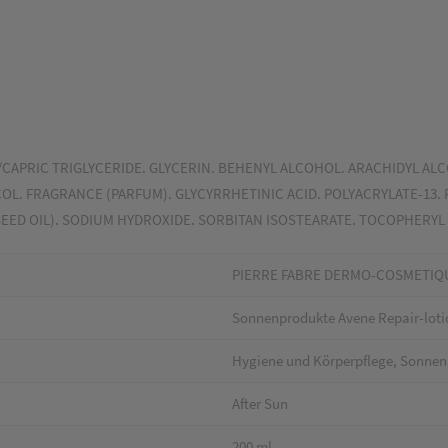
CAPRIC TRIGLYCERIDE. GLYCERIN. BEHENYL ALCOHOL. ARACHIDYL ALC
COL. FRAGRANCE (PARFUM). GLYCYRRHETINIC ACID. POLYACRYLATE-13.
 SEED OIL). SODIUM HYDROXIDE. SORBITAN ISOSTEARATE. TOCOPHERY
PIERRE FABRE DERMO-COSMETIQ
Sonnenprodukte Avene Repair-lot
Hygiene und Körperpflege, Sonne
After Sun
200 ml