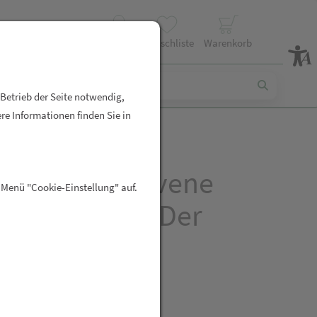
Profil
Wunschliste
Warenkorb
 Betrieb der Seite notwendig,
re Informationen finden Sie in
nprodukte Avene
 Menü "Cookie-Einstellung" auf.
-lotion Nach Der
 Neu 200ml