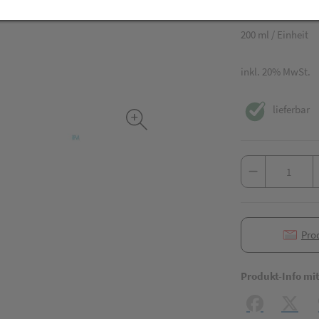
22,91 EU
200 ml / Einheit
inkl. 20% MwSt.
lieferbar
Pro
Produkt-Info mi
Facebook
X (#[c