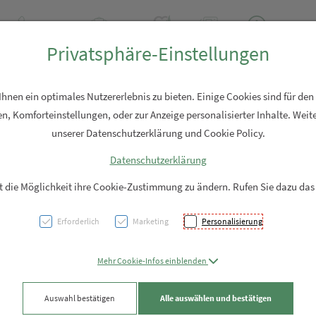
+43 7762 2310
Rezept-Anfrage
Über uns
Aktuell
Service
Privatsphäre-Einstellungen
Hautpflege
Familie
Nahrungsergänzung
Diverses
nen ein optimales Nutzererlebnis zu bieten. Einige Cookies sind für den
n, Komforteinstellungen, oder zur Anzeige personalisierter Inhalte. Weite
unserer Datenschutzerklärung und Cookie Policy.
Datenschutzerklärung
Sonne
it die Möglichkeit ihre Cookie-Zustimmung zu ändern. Rufen Sie dazu das
Repair
Erforderlich
Marketing
Personalisierung
Sonne
Mehr Cookie-Infos einblenden
PZN: 5712395
Auswahl bestätigen
Alle auswählen und bestätigen