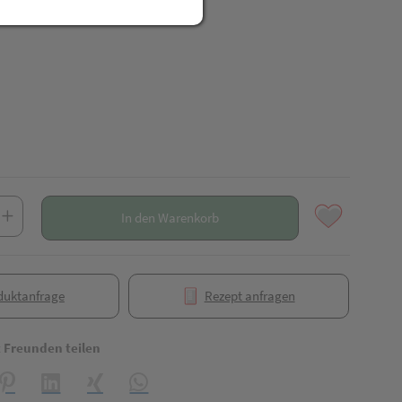
R
In den Warenkorb
duktanfrage
Rezept anfragen
t Freunden teilen
reator\plugin\share\core\structs\SocialSharingServiceSettings]:formaly_
Pinterest
LinkedIn
Xing
WhatsApp (#[creator\plugin\share\core\struct