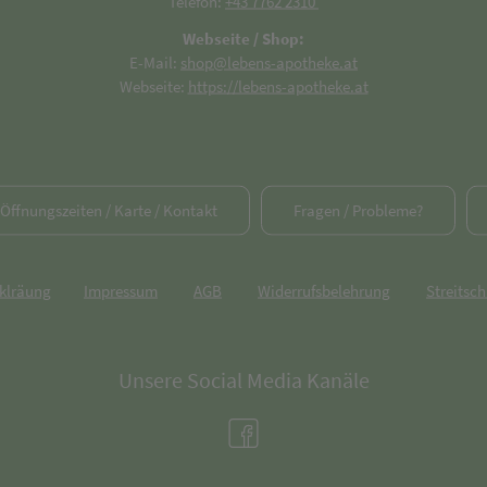
Telefon:
+43 7762 2310
Webseite / Shop:
E-Mail:
shop@lebens-apotheke.at
Webseite:
https://lebens-apotheke.at
/ Öffnungszeiten / Karte / Kontakt
Fragen / Probleme?
rklräung
Impressum
AGB
Widerrufsbelehrung
Streitsch
Unsere Social Media Kanäle
(öffnet in neuem Tab)