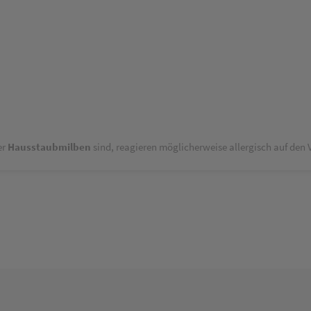
er
Hausstaubmilben
sind, reagieren möglicherweise allergisch auf den 