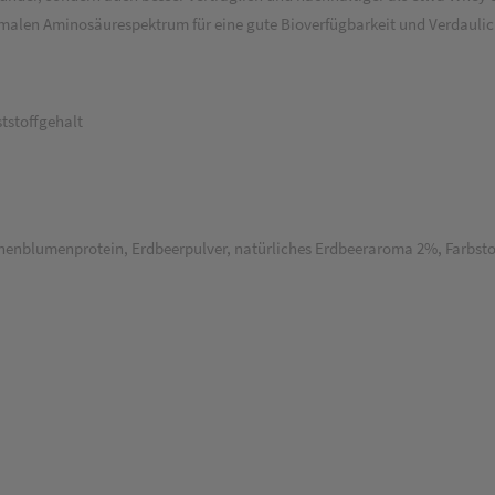
alen Aminosäurespektrum für eine gute Bioverfügbarkeit und Verdaulichke
tstoffgehalt
nenblumenprotein, Erdbeerpulver, natürliches Erdbeeraroma 2%, Farbstof