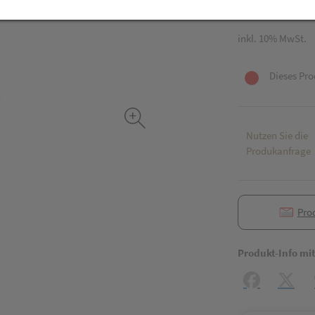
455 g / Einheit
inkl. 10% MwSt.
Dieses Pro
Nutzen Sie die
Produkanfrage
Pro
Produkt-Info mi
Facebook
X (#[c