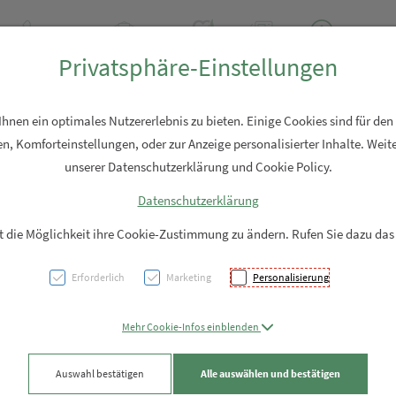
+43 7762 2310
Rezept-Anfrage
Über uns
Aktuell
Service
Privatsphäre-Einstellungen
Hautpflege
Familie
Nahrungsergänzung
Diverses
nen ein optimales Nutzererlebnis zu bieten. Einige Cookies sind für den
n, Komforteinstellungen, oder zur Anzeige personalisierter Inhalte. Weite
unserer Datenschutzerklärung und Cookie Policy.
Datenschutzerklärung
SENS 
it die Möglichkeit ihre Cookie-Zustimmung zu ändern. Rufen Sie dazu das
Grill
Erforderlich
Marketing
Personalisierung
PZN: 5948703
Mehr Cookie-Infos einblenden
25,51 EU
Auswahl bestätigen
Alle auswählen und bestätigen