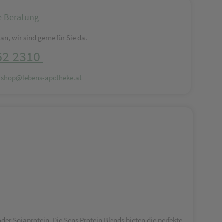
e Beratung
an, wir sind gerne für Sie da.
62 2310
:
shop@lebens-apotheke.at
der Sojaprotein. Die Sens Protein Blends bieten die perfekte