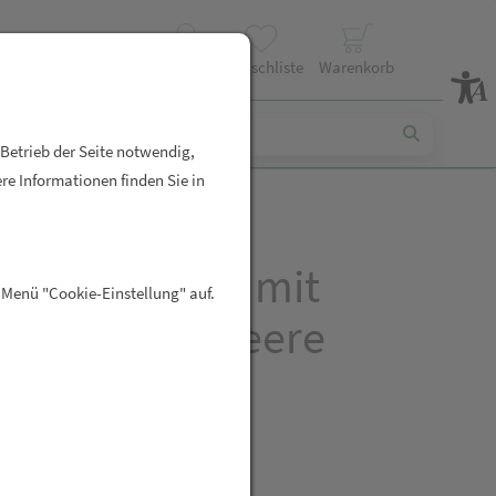
Profil
Wunschliste
Warenkorb
 Betrieb der Seite notwendig,
re Informationen finden Sie in
Proteinshake mit
 Menü "Cookie-Einstellung" auf.
enmehl – Erdbeere
R