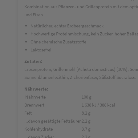
Kombination aus Pflanzen- und Grillenprotein mit dem optim
und Eisen.
Natürlicher, echter Erdbeergeschmack
Hochwertige Proteinmischung, kein Zucker, hoher Ballas
Ohne chemische Zusatzstoffe
Laktosefrei
Zutaten:
Erbsenprotein, Grillenmehl (Acheta domesticus) (10%), Son
Sonnenblumenlecithin, Zichorienfaser, Süßstoff Sucralose.
Nährwerte:
Nährwerte
100 g
Brennwert
1 638 kJ / 388 kcal
Fett
8.2 g
...davon gesättigte Fettsäuren
2.2 g
Kohlenhydrate
3.7 g
...davon Zucker
2.2 g