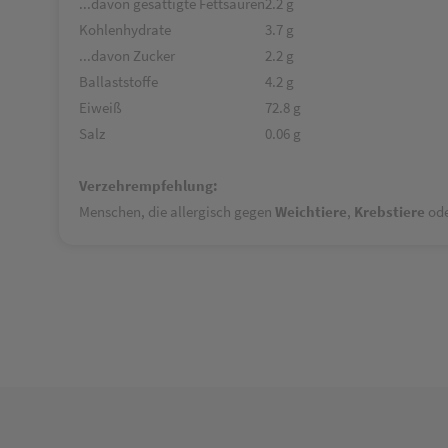
...davon gesättigte Fettsäuren
2.2 g
Kohlenhydrate
3.7 g
...davon Zucker
2.2 g
Ballaststoffe
4.2 g
Eiweiß
72.8 g
Salz
0.06 g
Verzehrempfehlung:
Menschen, die allergisch gegen
Weichtiere
,
Krebstiere
od