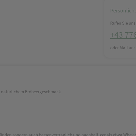
Persönlich
Rufen Sie uns 
+43 77
oder Mail an
it natürlichem Erdbeergeschmack
sünder, sondern auch besser verträglich und nachhaltiger als etwa Whey o