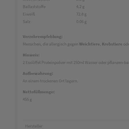
Ballaststoffe
4.2 g
Eiweiß
72.8 g
Salz
0.06 g
Verzehrempfehlung:
Menschen, die allergisch gegen
Weichtiere
,
Krebstiere
od
Hinweis:
2 Esslöffel Proteinpulver mit 250ml Wasser oder pflanzen-b
Aufbewahrung:
An einem trockenen Ort lagern.
Nettofüllmenge:
455 g
Hersteller