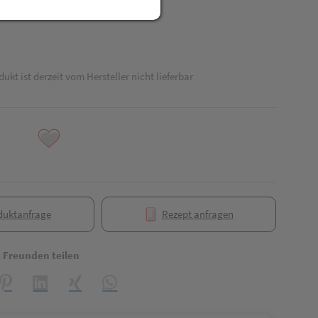
dukt ist derzeit vom Hersteller nicht lieferbar
duktanfrage
Rezept anfragen
t Freunden teilen
reator\plugin\share\core\structs\SocialSharingServiceSettings]:formaly_
Pinterest
LinkedIn
Xing
WhatsApp (#[creator\plugin\share\core\struct