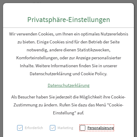
Zum “Inhalt dieser Seite” springen [AK + 0]
Zum Menü “Produkte” springen [AK + 1]
Zum Menü “Über uns / Service” springen [AK + 2]
Zu “Shop-Menüs” springen [AK + 3]
Zum "Barrierefreiheits-Menü" springen [AK + 4]
Zu den “Fusszeilen-Informationen” springen [AK + 5]
Toggle n
Produktsuche
Privatsphäre-Einstellungen
Seife Magnolie Pfingstrose
Wir verwenden Cookies, um Ihnen ein optimales Nutzererlebnis
zu bieten. Einige Cookies sind für den Betrieb der Seite
notwendig, andere dienen Statistikzwecken,
PZN: 5917565
Komforteinstellungen, oder zur Anzeige personalisierter
Inhalte. Weitere Informationen finden Sie in unserer
Datenschutzerklärung und Cookie Policy.
Datenschutzerklärung
Als Besucher haben Sie jederzeit die Möglichkeit ihre Cookie-
Zustimmung zu ändern. Rufen Sie dazu das Menü "Cookie-
Einstellung" auf.
Erforderlich
Marketing
Personalisierung
Symbolbild(er)