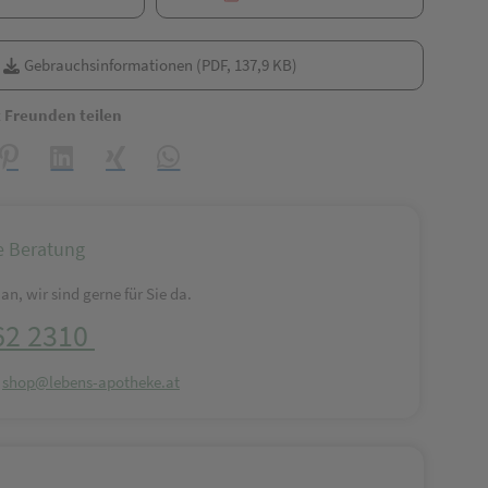
Gebrauchsinformationen (PDF, 137,9 KB)
t Freunden teilen
reator\plugin\share\core\structs\SocialSharingServiceSettings]:formaly_
Pinterest
LinkedIn
Xing
WhatsApp (#[creator\plugin\share\core\struct
e Beratung
an, wir sind gerne für Sie da.
62 2310
:
shop@lebens-apotheke.at