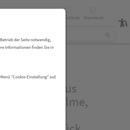
Profil
Wunschliste
Warenkorb
 Betrieb der Seite notwendig,
re Informationen finden Sie in
ta Kapseln –
 Menü "Cookie-Einstellung" auf.
zenkomplex aus
skern, Sägepalme,
nessel und
apfel – 60 Stück