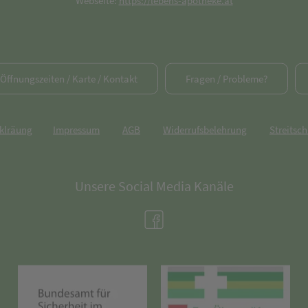
Webseite:
https://lebens-apotheke.at
/ Öffnungszeiten / Karte / Kontakt
Fragen / Probleme?
rklräung
Impressum
AGB
Widerrufsbelehrung
Streitsch
Unsere Social Media Kanäle
(öffnet in neuem Tab)
(öffnet in neuem Tab)
(öff