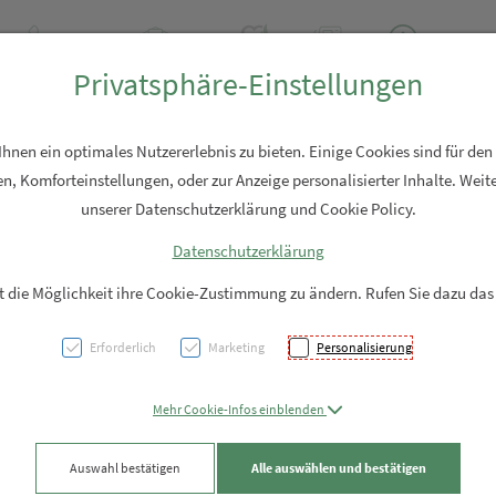
+43 7762 2310
Rezept-Anfrage
Über uns
Aktuell
Service
Privatsphäre-Einstellungen
Hautpflege
Familie
Nahrungsergänzung
Diverses
nen ein optimales Nutzererlebnis zu bieten. Einige Cookies sind für den
n, Komforteinstellungen, oder zur Anzeige personalisierter Inhalte. Weite
unserer Datenschutzerklärung und Cookie Policy.
Datenschutzerklärung
Prosta
it die Möglichkeit ihre Cookie-Zustimmung zu ändern. Rufen Sie dazu das
Pflan
Erforderlich
Marketing
Personalisierung
Kürbi
Mehr Cookie-Infos einblenden
Brenn
Auswahl bestätigen
Alle auswählen und bestätigen
Granat