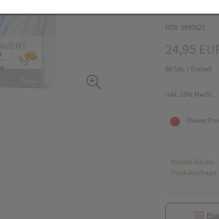
PZN: 5895823
24,95 EU
60 Stk. / Einheit
inkl. 10% MwSt.
Dieses Pro
Nutzen Sie die
Produkanfrage
Pro