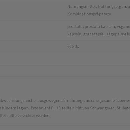
Nahrungsmittel, Nahrungsergänzung
Kombinationspräparate
prostata, prostata kapseln, vegane
kapseln, granatapfel, sägepalme k
60 Stk.
e abwechslungsreiche, ausgewogene Ernährung und eine gesunde Lebenswe
n Kindern lagern. Prostavent PLUS sollte nicht von Schwangeren, Still
el sollte verzichtet werden.