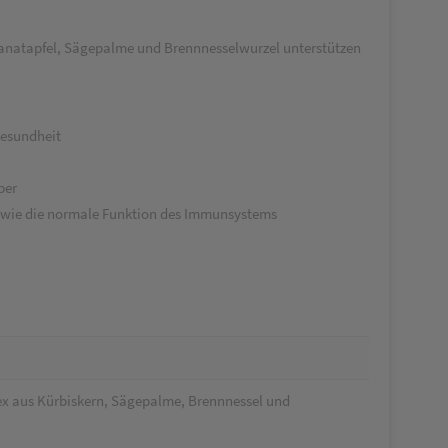
 Granatapfel, Sägepalme und Brennnesselwurzel unterstützen
Gesundheit
per
wie die
normale Funktion des Immunsystems
ex aus Kürbiskern, Sägepalme, Brennnessel und