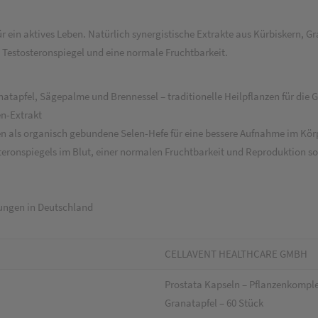
für ein aktives Leben. Natürlich synergistische Extrakte aus Kürbiskern,
Testosteronspiegel und eine normale Fruchtbarkeit.
atapfel, Sägepalme und Brennessel – traditionelle Heilpflanzen für die 
n-Extrakt
en
als organisch gebundene Selen-Hefe für eine bessere Aufnahme im Kör
teronspiegels
im Blut, einer
normalen Fruchtbarkeit
und
Reproduktion
so
ungen in Deutschland
CELLAVENT HEALTHCARE GMBH
Prostata Kapseln – Pflanzenkompl
Granatapfel – 60 Stück