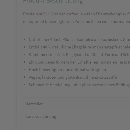
Produkt-Beschreibung
Prostavent PLUS ist der kraftvolle 4-fach Pflanzenkomplex 
mit optimal bioverfügbarem Zink und Selen einen normalen 
Natürlicher
4-fach Pflanzenkomplex
aus Kürbiskern, Gran
Enthält
40 % natürliche Ellagsäure
im Granatapfelschale
Kombiniert mit
Zink-Bisglycinat
in Chelat-Form und
Sel
Zink und Selen fördern den Erhalt eines
normalen Testos
Hoch
bioverfügbar
und optimal verträglich
Vegan, laktose- und glutenfrei, ohne Zusatzstoffe
Schonende Herstellung unter pharmazeutischen Beding
Hersteller
Kurzbezeichnung