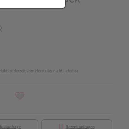
R
dukt ist derzeit vom Hersteller nicht lieferbar
duktanfrage
Rezept anfragen