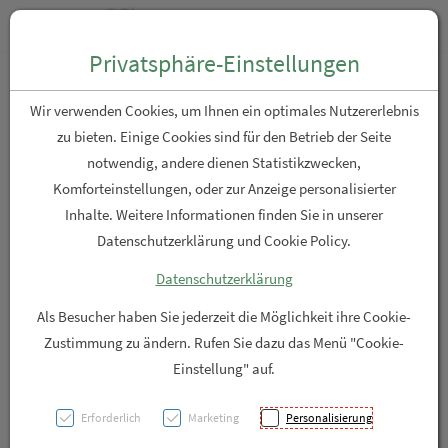
Zum “Inhalt dieser Seite” springen [AK + 0]
Zum Menü “Produkte” springen [AK + 1]
Zum Menü “Über uns / Service” springen [AK + 2]
Zu “Shop-Menüs” springen [AK + 3]
Zum "Barrierefreiheits-Menü" springen [AK + 4]
Zu den “Fusszeilen-Informationen” springen [AK + 5]
Toggle n
Produktsuche
Privatsphäre-Einstellungen
proderm Creme für die
Wir verwenden Cookies, um Ihnen ein optimales Nutzererlebnis
Augenpartie OP
zu bieten. Einige Cookies sind für den Betrieb der Seite
notwendig, andere dienen Statistikzwecken,
Komforteinstellungen, oder zur Anzeige personalisierter
PZN: 5897590
Inhalte. Weitere Informationen finden Sie in unserer
Datenschutzerklärung und Cookie Policy.
Datenschutzerklärung
Als Besucher haben Sie jederzeit die Möglichkeit ihre Cookie-
Zustimmung zu ändern. Rufen Sie dazu das Menü "Cookie-
Einstellung" auf.
Erforderlich
Marketing
Personalisierung