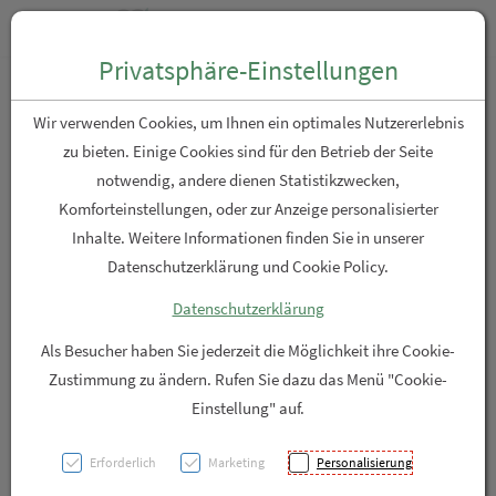
Zum “Inhalt dieser Seite” springen [AK + 0]
Zum Menü “Produkte” springen [AK + 1]
Zum Menü “Über uns / Service” springen [AK + 2]
Zu “Shop-Menüs” springen [AK + 3]
Zum "Barrierefreiheits-Menü" springen [AK + 4]
Zu den “Fusszeilen-Informationen” springen [AK + 5]
Toggle n
Produktsuche
Privatsphäre-Einstellungen
Primavera Cleansing
Wir verwenden Cookies, um Ihnen ein optimales Nutzererlebnis
Peeling Gel Deeply
zu bieten. Einige Cookies sind für den Betrieb der Seite
notwendig, andere dienen Statistikzwecken,
Cleans.&renew. 60ml
Komforteinstellungen, oder zur Anzeige personalisierter
Inhalte. Weitere Informationen finden Sie in unserer
PZN: 5660267
Datenschutzerklärung und Cookie Policy.
Datenschutzerklärung
Als Besucher haben Sie jederzeit die Möglichkeit ihre Cookie-
Zustimmung zu ändern. Rufen Sie dazu das Menü "Cookie-
Einstellung" auf.
Erforderlich
Marketing
Personalisierung