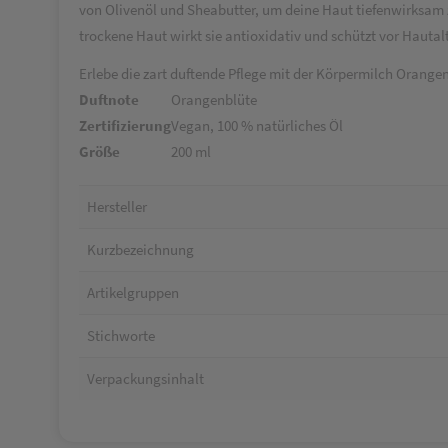
von Olivenöl und Sheabutter, um deine Haut tiefenwirksam zu 
trockene Haut wirkt sie antioxidativ und schützt vor Hautal
Erlebe die zart duftende Pflege mit der Körpermilch Orange
Duftnote
Orangenblüte
Zertifizierung
Vegan, 100 % natürliches Öl
Größe
200 ml
Hersteller
Kurzbezeichnung
Artikelgruppen
Stichworte
Verpackungsinhalt