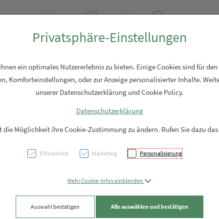
2 2310
Rezept-Anfrage
Über uns
Aktuell
Service
Privatsphäre-Einstellungen
Hautpflege
Familie
Nahrungsergänzung
Diverses
nen ein optimales Nutzererlebnis zu bieten. Einige Cookies sind für den
n, Komforteinstellungen, oder zur Anzeige personalisierter Inhalte. Weite
unserer Datenschutzerklärung und Cookie Policy.
Datenschutzerklärung
Panier
it die Möglichkeit ihre Cookie-Zustimmung zu ändern. Rufen Sie dazu das
Orang
Erforderlich
Marketing
Personalisierung
PZN: 5958972
Mehr Cookie-Infos einblenden
18,91 EU
Auswahl bestätigen
Alle auswählen und bestätigen