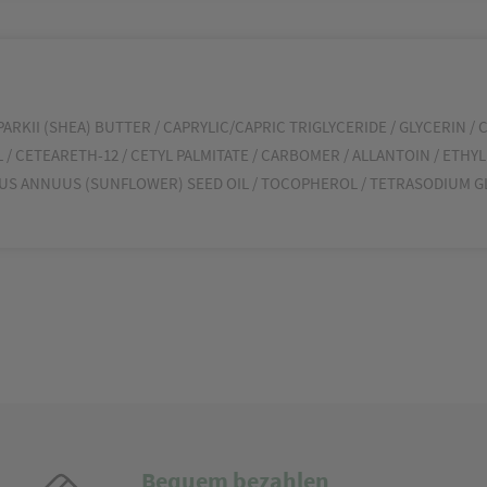
KII (SHEA) BUTTER / CAPRYLIC/CAPRIC TRIGLYCERIDE / GLYCERIN / C
/ CETEARETH-12 / CETYL PALMITATE / CARBOMER / ALLANTOIN / ETHY
HUS ANNUUS (SUNFLOWER) SEED OIL / TOCOPHEROL / TETRASODIUM GL
Bequem bezahlen