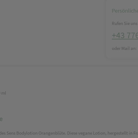
Persönlich
Rufen Sie uns 
+43 77
oder Mail an
0 ml
e
r des Sens Bodylotion Orangenblüte. Diese vegane Lotion, hergestellt in 