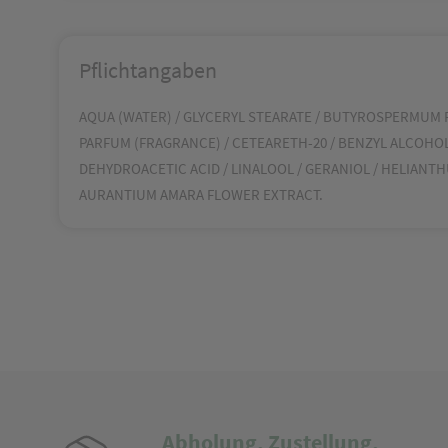
Pflichtangaben
AQUA (WATER) / GLYCERYL STEARATE / BUTYROSPERMUM PAR
PARFUM (FRAGRANCE) / CETEARETH-20 / BENZYL ALCOHOL 
DEHYDROACETIC ACID / LINALOOL / GERANIOL / HELIANT
AURANTIUM AMARA FLOWER EXTRACT.
Abholung, Zustellung,