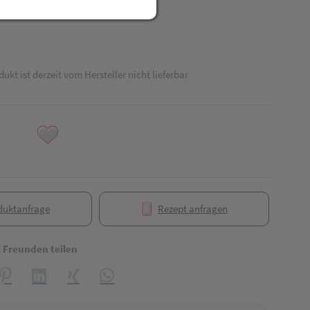
dukt ist derzeit vom Hersteller nicht lieferbar
duktanfrage
Rezept anfragen
t Freunden teilen
reator\plugin\share\core\structs\SocialSharingServiceSettings]:formaly_
Pinterest
LinkedIn
Xing
WhatsApp (#[creator\plugin\share\core\struct