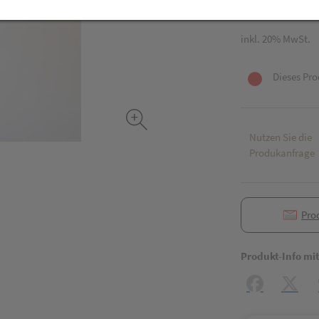
250 ml / Einheit
inkl. 20% MwSt.
Dieses Pro
Nutzen Sie die
Produkanfrage
Pro
Produkt-Info mi
Facebook
X (#[c