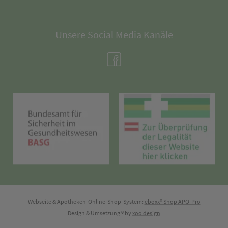
Unsere Social Media Kanäle
(öffnet in neuem Tab)
(öffnet in neuem Tab)
(öff
Webseite & Apotheken-Online-Shop-System:
eboxx® Shop APO-Pro
Design & Umsetzung
® by
xoo design