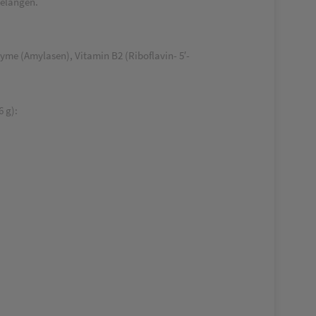
gelangen.
yme (Amylasen), Vitamin B2 (Riboflavin- 5′-
 g):