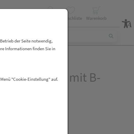
Profil
Wunschliste
Warenkorb
 Betrieb der Seite notwendig,
re Informationen finden Sie in
BiOTiC® SR-9 mit B-
 Menü "Cookie-Einstellung" auf.
inen
R