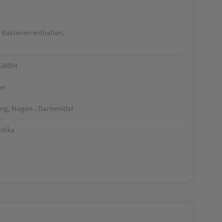
 Bakterien enthalten.
 GMBH
en
ng, Magen-, Darmmittel
otika