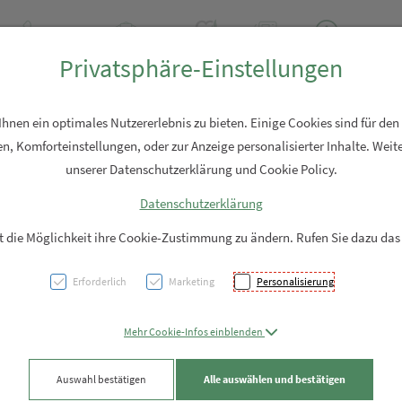
+43 7762 2310
Rezept-Anfrage
Über uns
Aktuell
Service
Privatsphäre-Einstellungen
Hautpflege
Familie
Nahrungsergänzung
Diverses
nen ein optimales Nutzererlebnis zu bieten. Einige Cookies sind für den
n, Komforteinstellungen, oder zur Anzeige personalisierter Inhalte. Weite
unserer Datenschutzerklärung und Cookie Policy.
Datenschutzerklärung
OMNi-
it die Möglichkeit ihre Cookie-Zustimmung zu ändern. Rufen Sie dazu das
Vitam
Erforderlich
Marketing
Personalisierung
PZN: 5983823
Mehr Cookie-Infos einblenden
44,51 EU
Auswahl bestätigen
Alle auswählen und bestätigen