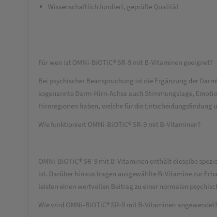
Wissenschaftlich fundiert, geprüfte Qualität
Für wen ist OMNi-BiOTiC® SR-9 mit B-Vitaminen geeignet?
Bei psychischer Beanspruchung ist die Ergänzung der Darmf
sogenannte Darm-Hirn-Achse auch Stimmungslage, Emotionen 
Hirnregionen haben, welche für die Entscheidungsfindung u
Wie funktioniert OMNi-BiOTiC® SR-9 mit B-Vitaminen?
OMNi-BiOTiC® SR-9 mit B-Vitaminen enthält dieselbe spezie
ist. Darüber hinaus tragen ausgewählte B-Vitamine zur Erh
leisten einen wertvollen Beitrag zu einer normalen psychisc
Wie wird OMNi-BiOTiC® SR-9 mit B-Vitaminen angewendet