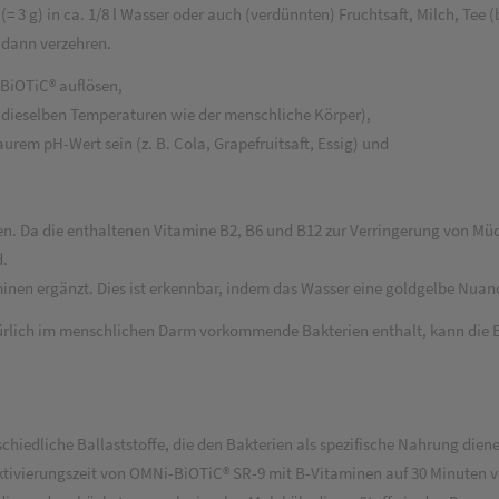
= 3 g) in ca. 1/8 l Wasser oder auch (verdünnten) Fruchtsaft, Milch, Tee (
 dann verzehren.
i-BiOTiC® auflösen,
au dieselben Temperaturen wie der menschliche Körper),
aurem pH-Wert sein (z. B. Cola, Grapefruitsaft, Essig) und
n. Da die enthaltenen Vitamine B2, B6 und B12 zur Verringerung von Mü
d.
inen ergänzt. Dies ist erkennbar, indem das Wasser eine goldgelbe Nua
ürlich im menschlichen Darm vorkommende Bakterien enthalt, kann die 
iedliche Ballaststoffe, die den Bakterien als spezifische Nahrung diene
 Aktivierungszeit von OMNi-BiOTiC® SR-9 mit B-Vitaminen auf 30 Minuten ve