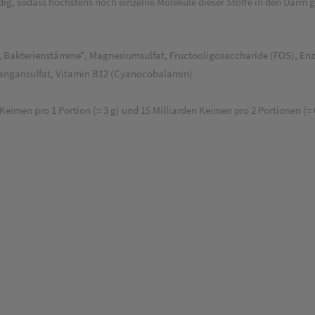
ndig, sodass höchstens noch einzelne Moleküle dieser Stoffe in den Darm 
n, Bakterienstämme*, Magnesiumsulfat, Fructooligosaccharide (FOS), Enz
Mangansulfat, Vitamin B12 (Cyanocobalamin)
imen pro 1 Portion (= 3 g) und 15 Milliarden Keimen pro 2 Portionen (= 6