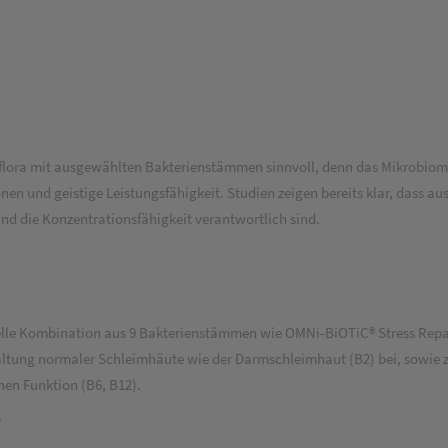
lora mit ausgewählten Bakterienstämmen sinnvoll, denn das Mikrobiom s
und geistige Leistungsfähigkeit. Studien zeigen bereits klar, dass au
nd die Konzentrationsfähigkeit verantwortlich sind.
lle Kombination aus 9 Bakterienstämmen wie OMNi-BiOTiC® Stress Repair, 
altung normaler Schleimhäute wie der Darmschleimhaut (B2) bei, sowie 
hen Funktion (B6, B12).
?