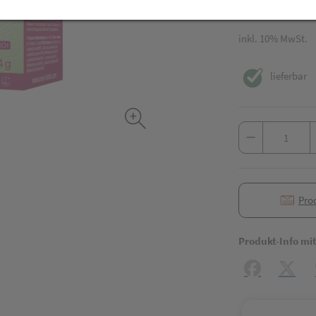
28 Stk. / Einheit
inkl. 10% MwSt.
lieferbar
Pro
Produkt-Info mi
Facebook
X (#[c