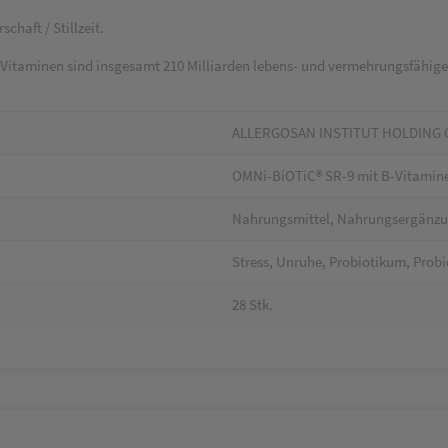
chaft / Stillzeit.
Vitaminen sind insgesamt 210 Milliarden lebens- und vermehrungsfähige
ALLERGOSAN INSTITUT HOLDING
OMNi-BiOTiC® SR-9 mit B-Vitamin
Nahrungsmittel, Nahrungsergänzu
Stress, Unruhe, Probiotikum, Probi
28 Stk.