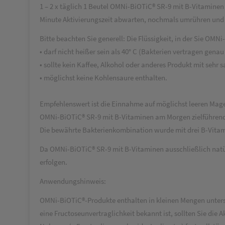
1 – 2 x täglich 1 Beutel OMNi-BiOTiC® SR-9 mit B-Vitaminen (
Minute Aktivierungszeit abwarten, nochmals umrühren und
Bitte beachten Sie generell: Die Flüssigkeit, in der Sie OMN
• darf nicht heißer sein als 40° C (Bakterien vertragen gen
• sollte kein Kaffee, Alkohol oder anderes Produkt mit sehr s
• möglichst keine Kohlensaure enthalten.
Empfehlenswert ist die Einnahme auf möglichst leeren Mage
OMNi-BiOTiC® SR-9 mit B-Vitaminen am Morgen zielführen
Die bewährte Bakterienkombination wurde mit drei B-Vitam
Da OMNi-BiOTiC® SR-9 mit B-Vitaminen ausschließlich nat
erfolgen.
Anwendungshinweis:
OMNi-BiOTiC®-Produkte enthalten in kleinen Mengen untersch
eine Fructoseunvertraglichkeit bekannt ist, sollten Sie die