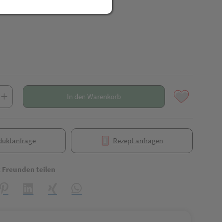
In den Warenkorb
duktanfrage
Rezept anfragen
t Freunden teilen
reator\plugin\share\core\structs\SocialSharingServiceSettings]:formaly_
Pinterest
LinkedIn
Xing
WhatsApp (#[creator\plugin\share\core\struct