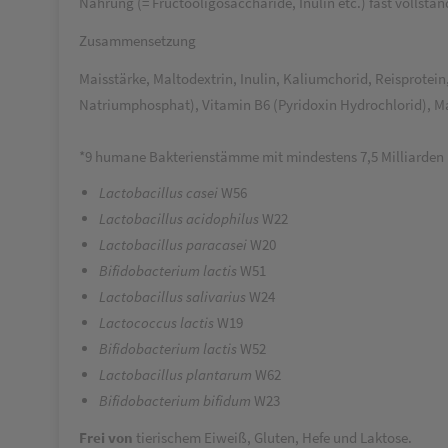
Nahrung (= Fructooligosaccharide, Inulin etc.) fast vollstä
Zusammensetzung
Maisstärke, Maltodextrin, Inulin, Kaliumchorid, Reisprotei
Natriumphosphat), Vitamin B6 (Pyridoxin Hydrochlorid), 
*9 humane Bakterienstämme mit mindestens 7,5 Milliarden Ke
Lactobacillus casei
W56
Lactobacillus acidophilus
W22
Lactobacillus paracasei
W20
Bifidobacterium lactis
W51
Lactobacillus salivarius
W24
Lactococcus lactis
W19
Bifidobacterium lactis
W52
Lactobacillus plantarum
W62
Bifidobacterium bifidum
W23
Frei von
tierischem Eiweiß, Gluten, Hefe und Laktose.