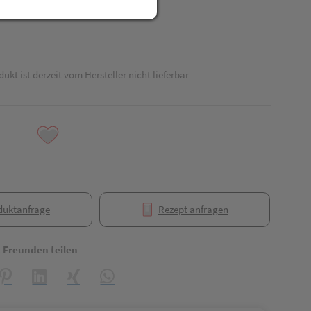
dukt ist derzeit vom Hersteller nicht lieferbar
duktanfrage
Rezept anfragen
t Freunden teilen
reator\plugin\share\core\structs\SocialSharingServiceSettings]:formaly_
Pinterest
LinkedIn
Xing
WhatsApp (#[creator\plugin\share\core\struct