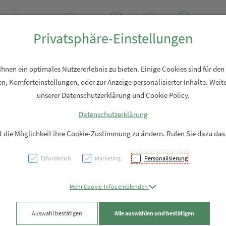
+43 7762 2310
Rezept-Anfrage
Über uns
Aktuell
Service
Privatsphäre-Einstellungen
Hautpflege
Familie
Nahrungsergänzung
Diverses
nen ein optimales Nutzererlebnis zu bieten. Einige Cookies sind für den
n, Komforteinstellungen, oder zur Anzeige personalisierter Inhalte. Weite
unserer Datenschutzerklärung und Cookie Policy.
Datenschutzerklärung
Öko Z
it die Möglichkeit ihre Cookie-Zustimmung zu ändern. Rufen Sie dazu das
2er S
Erforderlich
Marketing
Personalisierung
PZN: 5930264
Mehr Cookie-Infos einblenden
3,95 EUR
Auswahl bestätigen
Alle auswählen und bestätigen