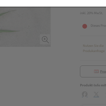
2 Stk. / Einheit
inkl. 20% MwSt.
Dieses Pro
Nutzen Sie die
Produkanfrage
Pro
Produkt-Info mi
Facebook
X (#[c