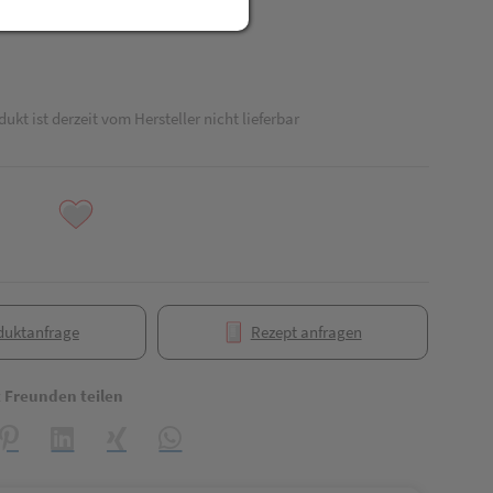
dukt ist derzeit vom Hersteller nicht lieferbar
duktanfrage
Rezept anfragen
t Freunden teilen
reator\plugin\share\core\structs\SocialSharingServiceSettings]:formaly_
Pinterest
LinkedIn
Xing
WhatsApp (#[creator\plugin\share\core\struct