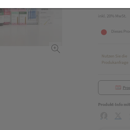
1 Stk. / Einheit
inkl. 20% MwSt.
Dieses Pro
Nutzen Sie die
Produkanfrage
Pro
Produkt-Info mi
Facebook
X (#[c