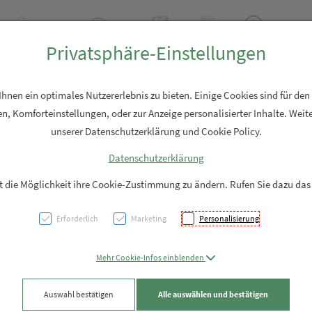
+43 7762 2310
Rezept-Anfrage
Über uns
Aktuell
Service
Privatsphäre-Einstellungen
Hautpflege
Familie
Nahrungsergänzung
Diverses
nen ein optimales Nutzererlebnis zu bieten. Einige Cookies sind für den
n, Komforteinstellungen, oder zur Anzeige personalisierter Inhalte. Weite
unserer Datenschutzerklärung und Cookie Policy.
Datenschutzerklärung
Öko Z
it die Möglichkeit ihre Cookie-Zustimmung zu ändern. Rufen Sie dazu das
6.900 
Erforderlich
Marketing
Personalisierung
PZN: 5930318
Mehr Cookie-Infos einblenden
2,95 EUR
Auswahl bestätigen
Alle auswählen und bestätigen