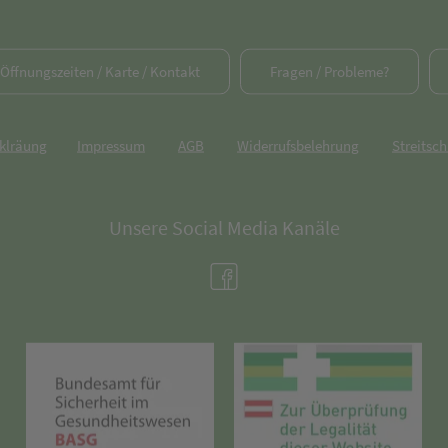
/ Öffnungszeiten / Karte / Kontakt
Fragen / Probleme?
rklräung
Impressum
AGB
Widerrufsbelehrung
Streitsch
Unsere Social Media Kanäle
(öffnet in neuem Tab)
(öffnet in neuem Tab)
(öff