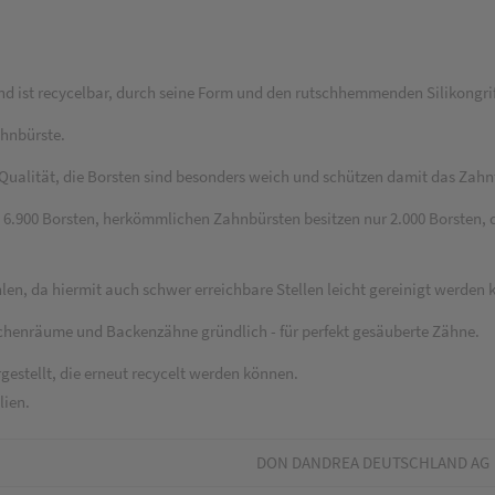
 ist recycelbar, durch seine Form und den rutschhemmenden Silikongriff, 
hnbürste.
Qualität, die Borsten sind besonders weich und schützen damit das Zahnf
 6.900 Borsten, herkömmlichen Zahnbürsten besitzen nur 2.000 Borsten,
en, da hiermit auch schwer erreichbare Stellen leicht gereinigt werden
schenräume und Backenzähne gründlich - für perfekt gesäuberte Zähne.
gestellt, die erneut recycelt werden können.
lien.
DON DANDREA DEUTSCHLAND AG