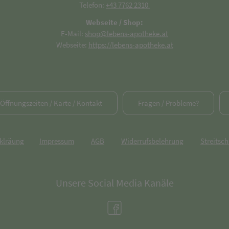
Telefon:
+43 7762 2310
Webseite / Shop:
E-Mail:
shop@lebens-apotheke.at
Webseite:
https://lebens-apotheke.at
/ Öffnungszeiten / Karte / Kontakt
Fragen / Probleme?
rklräung
Impressum
AGB
Widerrufsbelehrung
Streitsch
Unsere Social Media Kanäle
(öffnet in neuem Tab)