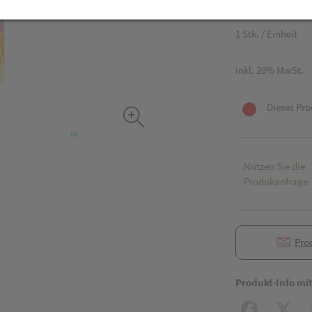
93,40 EU
1 Stk. / Einheit
inkl. 20% MwSt.
Dieses Pro
Nutzen Sie die
Produkanfrage
Pro
Produkt-Info mi
Facebook
X (#[c