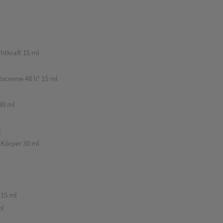
htkraft 15 ml
screme 48 h* 15 ml
30 ml
g
 Körper 30 ml
 15 ml
ml