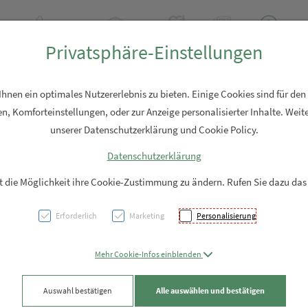
Tel: +43 7762 2310
Rezept-Anfrage
Über uns
Aktuell
Service
Privatsphäre-Einstellungen
Hautpflege
Familie
Nahrungsergänzung
Diverses
nen ein optimales Nutzererlebnis zu bieten. Einige Cookies sind für den
n, Komforteinstellungen, oder zur Anzeige personalisierter Inhalte. Weite
unserer Datenschutzerklärung und Cookie Policy.
Datenschutzerklärung
Nuxe
it die Möglichkeit ihre Cookie-Zustimmung zu ändern. Rufen Sie dazu das
Xmas/
Erforderlich
Marketing
Personalisierung
24 Min
Mehr Cookie-Infos einblenden
PZN: 5900346
Auswahl bestätigen
Alle auswählen und bestätigen