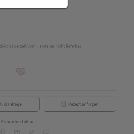
R
dukt ist derzeit vom Hersteller nicht lieferbar
duktanfrage
Rezept anfragen
t Freunden teilen
reator\plugin\share\core\structs\SocialSharingServiceSettings]:formaly_
Pinterest
LinkedIn
Xing
WhatsApp (#[creator\plugin\share\core\struct