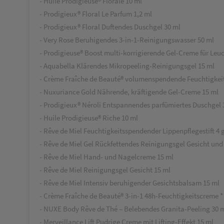
- Huile Prodigieuse® Florale 10 ml
- Prodigieux® Floral Le Parfum 1,2 ml
- Prodigieux® Floral Duftendes Duschgel 30 ml
- Very Rose Beruhigendes 3-in-1-Reinigungswasser 50 ml
- Prodigieuse® Boost multi-korrigierende Gel-Creme für Leuc
- Aquabella Klärendes Mikropeeling-Reinigungsgel 15 ml
- Crème Fraîche de Beauté® volumenspendende Feuchtigkeit
- Nuxuriance Gold Nährende, kräftigende Gel-Creme 15 ml
- Prodigieux® Néroli Entspannendes parfümiertes Duschgel 
- Huile Prodigieuse® Riche 10 ml
- Rêve de Miel Feuchtigkeitsspendender Lippenpflegestift 4 
- Rêve de Miel Gel Rückfettendes Reinigungsgel Gesicht und
- Rêve de Miel Hand- und Nagelcreme 15 ml
- Rêve de Miel Reinigungsgel Gesicht 15 ml
- Rêve de Miel Intensiv beruhigender Gesichtsbalsam 15 ml
- Crème Fraîche de Beauté® 3-in-1 48h-Feuchtigkeitscreme *
- NUXE Body Rêve de Thé – Belebendes Granita-Peeling 30 
- Merveillance Lift Pudrige Creme mit Lifting-Effekt 15 ml