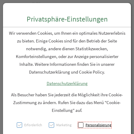
Zum “Inhalt dieser Seite” springen [AK + 0]
Zum Menü “Produkte” springen [AK + 1]
Zum Menü “Über uns / Service” springen [AK + 2]
Zu “Shop-Menüs” springen [AK + 3]
Zum "Barrierefreiheits-Menü" springen [AK + 4]
Zu den “Fusszeilen-Informationen” springen [AK + 5]
Toggle n
Produktsuche
Privatsphäre-Einstellungen
Nuxe Nuxuriance/ultra 2024
Wir verwenden Cookies, um Ihnen ein optimales Nutzererlebnis
Anti Aging Night Cream
zu bieten. Einige Cookies sind für den Betrieb der Seite
notwendig, andere dienen Statistikzwecken,
50ml
Komforteinstellungen, oder zur Anzeige personalisierter
Inhalte. Weitere Informationen finden Sie in unserer
PZN: 5861072
Datenschutzerklärung und Cookie Policy.
Datenschutzerklärung
Als Besucher haben Sie jederzeit die Möglichkeit ihre Cookie-
Zustimmung zu ändern. Rufen Sie dazu das Menü "Cookie-
Einstellung" auf.
Erforderlich
Marketing
Personalisierung