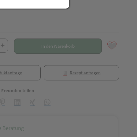
In den Warenkorb
duktanfrage
Rezept anfragen
t Freunden teilen
reator\plugin\share\core\structs\SocialSharingServiceSettings]:formaly_
Pinterest
LinkedIn
Xing
WhatsApp (#[creator\plugin\share\core\struct
e Beratung