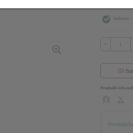
inkl. 20% MwSt.
lieferbar
Pro
Produkt-Info mi
Facebook
X (#[c
Persönlich