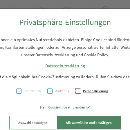
+43 7762 2310
Rezept-Anfrage
Über uns
Aktuell
Service
Privatsphäre-Einstellungen
Hautpflege
Familie
Nahrungsergänzung
Diverses
nen ein optimales Nutzererlebnis zu bieten. Einige Cookies sind für den
n, Komforteinstellungen, oder zur Anzeige personalisierter Inhalte. Weite
unserer Datenschutzerklärung und Cookie Policy.
Datenschutzerklärung
NAUT
it die Möglichkeit ihre Cookie-Zustimmung zu ändern. Rufen Sie dazu das
Erforderlich
Marketing
Personalisierung
PZN: 5906797
69,55 EU
Mehr Cookie-Infos einblenden
100 ml / Einheit
Auswahl bestätigen
Alle auswählen und bestätigen