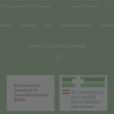
/ Öffnungszeiten / Karte / Kontakt
Fragen / Probleme?
rklräung
Impressum
AGB
Widerrufsbelehrung
Streitsch
Unsere Social Media Kanäle
(öffnet in neuem Tab)
(öffnet in neuem Tab)
(öff