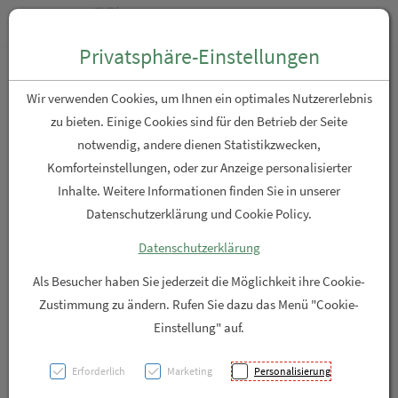
Zum “Inhalt dieser Seite” springen [AK + 0]
Zum Menü “Produkte” springen [AK + 1]
Zum Menü “Über uns / Service” springen [AK + 2]
Zu “Shop-Menüs” springen [AK + 3]
Zum "Barrierefreiheits-Menü" springen [AK + 4]
Zu den “Fusszeilen-Informationen” springen [AK + 5]
Toggle n
Produktsuche
Privatsphäre-Einstellungen
Naturvit® Amino Complex
Wir verwenden Cookies, um Ihnen ein optimales Nutzererlebnis
nach MAP Formel
zu bieten. Einige Cookies sind für den Betrieb der Seite
notwendig, andere dienen Statistikzwecken,
Komforteinstellungen, oder zur Anzeige personalisierter
PZN: 5666666
Inhalte. Weitere Informationen finden Sie in unserer
Datenschutzerklärung und Cookie Policy.
Datenschutzerklärung
Als Besucher haben Sie jederzeit die Möglichkeit ihre Cookie-
Zustimmung zu ändern. Rufen Sie dazu das Menü "Cookie-
Einstellung" auf.
Erforderlich
Marketing
Personalisierung