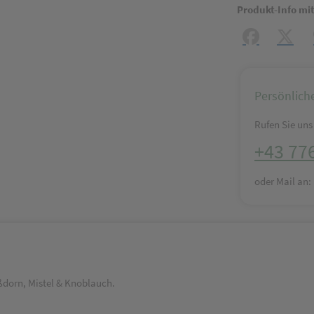
Produkt-Info mi
Facebook
X (#[c
Persönlich
Rufen Sie uns 
+43 77
oder Mail an
eißdorn, Mistel & Knoblauch.