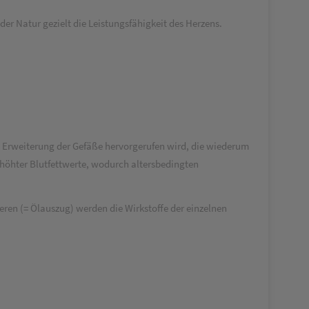
 Natur gezielt die Leistungsfähigkeit des Herzens.
Erweiterung der Gefäße hervorgerufen wird, die wiederum
rhöhter Blutfettwerte, wodurch altersbedingten
n (= Ölauszug) werden die Wirkstoffe der einzelnen