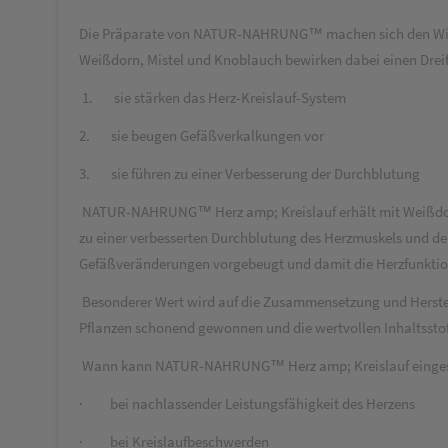
Die Präparate von NATUR-NAHRUNG™ machen sich den Wissens
Weißdorn, Mistel und Knoblauch bewirken dabei einen Dreif
1.
sie stärken das Herz-Kreislauf-System
2.
sie beugen Gefäßverkalkungen vor
3.
sie führen zu einer Verbesserung der Durchblutung
NATUR-NAHRUNG™ Herz amp; Kreislauf erhält mit Weißdorn,
zu einer verbesserten Durchblutung des Herzmuskels und de
Gefäßveränderungen vorgebeugt und damit die Herzfunktion
Besonderer Wert wird auf die Zusammensetzung und Herste
Pflanzen schonend gewonnen und die wertvollen Inhaltsstof
Wann kann NATUR-NAHRUNG™ Herz amp; Kreislauf einges
·
bei nachlassender Leistungsfähigkeit des Herzens
·
bei Kreislaufbeschwerden