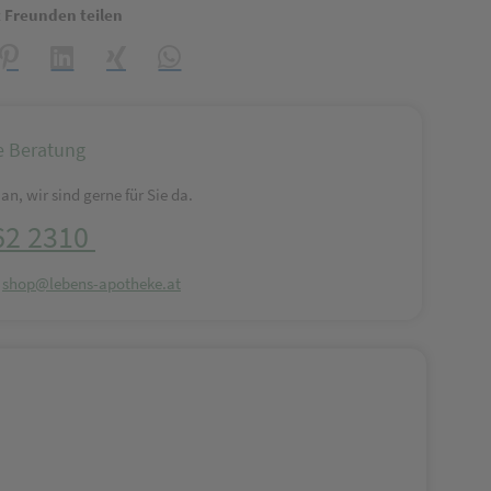
t Freunden teilen
reator\plugin\share\core\structs\SocialSharingServiceSettings]:formaly_
Pinterest
LinkedIn
Xing
WhatsApp (#[creator\plugin\share\core\struct
e Beratung
an, wir sind gerne für Sie da.
62 2310
:
shop@lebens-apotheke.at