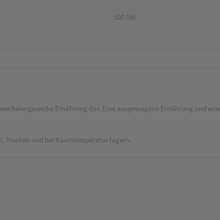
100 Stk.
abwechslungsreiche Ernährung dar. Eine ausgewogene Ernährung und eine
. Trocken und bei Raum­temperatur lagern.