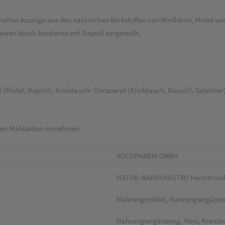
en Auszüge aus den natürlichen Wirkstoffen von Weißdorn, Mistel und
ren durch Ausziehen mit Rapsöl hergestellt.
Mistel, Rapsöl), Knoblauch- Ölmazerat (Knoblauch, Rapsöl), Gelatine (K
r den Mahlzeiten einnehmen.
VOLOPHARM GMBH
NATUR-NAHRUNG(TM) Herz+Kreisla
Nahrungsmittel, Nahrungsergänzu
Nahrungsergänzung, Herz, Kreisla