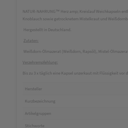
NATUR-NAHRUNG™ Herz amp; Kreislauf Weichkapseln enthalt
Knoblauch sowie getrocknetem Mistelkraut und Weißdornbee
Hergestellt in Deutschland.
Zutaten:
Weißdorn-Ölmazerat (Weißdorn, Rapsöl), Mistel-Ölmazerat (
Verzehrempfehlung:
Bis zu 3 x täglich eine Kapsel unzerkaut mit Flüssigkeit vo
Hersteller
Kurzbezeichnung
Artikelgruppen
Stichworte