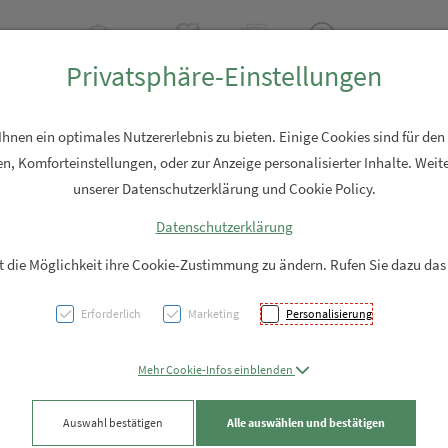
2 2310
Rezept-Anfrage
Über uns
Aktuell
Service
Privatsphäre-Einstellungen
Hautpflege
Familie
Nahrungsergänzung
Diverses
nen ein optimales Nutzererlebnis zu bieten. Einige Cookies sind für den
n, Komforteinstellungen, oder zur Anzeige personalisierter Inhalte. Weite
unserer Datenschutzerklärung und Cookie Policy.
Datenschutzerklärung
NATU
it die Möglichkeit ihre Cookie-Zustimmung zu ändern. Rufen Sie dazu das
Herz+
Erforderlich
Marketing
Personalisierung
Weich
Mehr Cookie-Infos einblenden
PZN: 5706259
Auswahl bestätigen
Alle auswählen und bestätigen