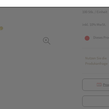
18,51 EU
100 Stk. / Einheit
inkl. 10% MwSt.
Dieses Pro
Nutzen Sie die
Produkanfrage
Pro