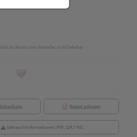
R
dukt ist derzeit vom Hersteller nicht lieferbar
duktanfrage
Rezept anfragen
Gebrauchsinformationen (PDF, 124,7 KB)