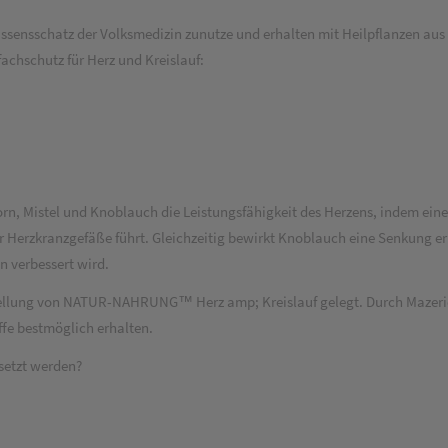
schatz der Volksmedizin zunutze und erhalten mit Heilpflanzen aus der
achschutz für Herz und Kreislauf:
 Mistel und Knoblauch die Leistungsfähigkeit des Herzens, indem eine 
r Herzkranzgefäße führt. Gleichzeitig bewirkt Knoblauch eine Senkung e
 verbessert wird.
llung von NATUR-NAHRUNG™ Herz amp; Kreislauf gelegt. Durch Mazeriere
fe bestmöglich erhalten.
etzt werden?