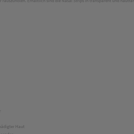
uszuholen. Erhältlich sind die Nasal Strips in transparent und hautfarbe
r
hädigter Haut