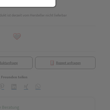
dukt ist derzeit vom Hersteller nicht lieferbar
duktanfrage
Rezept anfragen
t Freunden teilen
reator\plugin\share\core\structs\SocialSharingServiceSettings]:formaly_
Pinterest
LinkedIn
Xing
WhatsApp (#[creator\plugin\share\core\struct
e Beratung