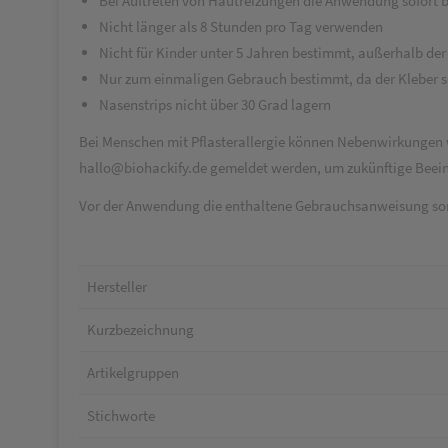
Bei Auftreten von Hautreizungen die Anwendung sofort 
Nicht länger als 8 Stunden pro Tag verwenden
Nicht für Kinder unter 5 Jahren bestimmt, außerhalb d
Nur zum einmaligen Gebrauch bestimmt, da der Kleber so
Nasenstrips nicht über 30 Grad lagern
Bei Menschen mit Pflasterallergie können Nebenwirkungen wi
hallo@biohackify.de gemeldet werden, um zukünftige Beein
Vor der Anwendung die enthaltene Gebrauchsanweisung sorg
Hersteller
Kurzbezeichnung
Artikelgruppen
Stichworte