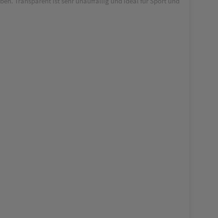
n. Transparent ist sehr unauffällig und ideal für Sport und