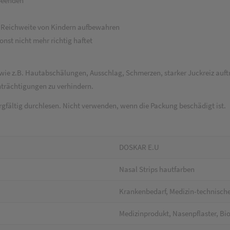
beenden
er Reichweite von Kindern aufbewahren
nst nicht mehr richtig haftet
e z.B. Hautabschälungen, Ausschlag, Schmerzen, starker Juckreiz auftrete
trächtigungen zu verhindern.
fältig durchlesen. Nicht verwenden, wenn die Packung beschädigt ist.
DOSKAR E.U
Nasal Strips hautfarben
Krankenbedarf, Medizin-technische
Medizinprodukt, Nasenpflaster, Bi