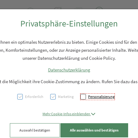
2 2310
Rezept-Anfrage
Über uns
Aktuell
Service
Privatsphäre-Einstellungen
Hautpflege
Familie
Nahrungsergänzung
Diverses
nen ein optimales Nutzererlebnis zu bieten. Einige Cookies sind für den
n, Komforteinstellungen, oder zur Anzeige personalisierter Inhalte. Weite
unserer Datenschutzerklärung und Cookie Policy.
Datenschutzerklärung
Nasal 
it die Möglichkeit ihre Cookie-Zustimmung zu ändern. Rufen Sie dazu das
Erforderlich
Marketing
Personalisierung
PZN: 5915980
24,51 EU
Mehr Cookie-Infos einblenden
30 Stk. / Einheit
Auswahl bestätigen
Alle auswählen und bestätigen