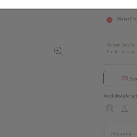
inkl. 20% MwSt.
Dieses Pro
Nutzen Sie die
Produkanfrage
Pro
Produkt-Info mi
Facebook
X (#[c
Persönlich