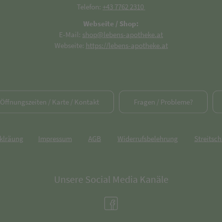
Telefon:
+43 7762 2310
Webseite / Shop:
E-Mail:
shop@lebens-apotheke.at
Webseite:
https://lebens-apotheke.at
/ Öffnungszeiten / Karte / Kontakt
Fragen / Probleme?
rklräung
Impressum
AGB
Widerrufsbelehrung
Streitsch
Unsere Social Media Kanäle
(öffnet in neuem Tab)