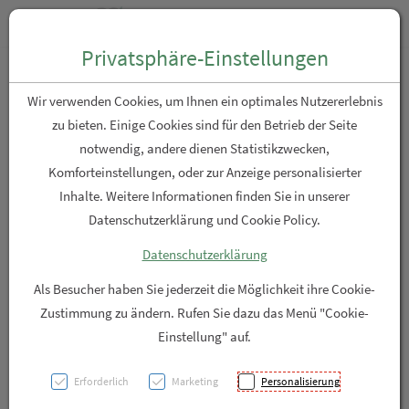
Zum “Inhalt dieser Seite” springen [AK + 0]
Zum Menü “Produkte” springen [AK + 1]
Zum Menü “Über uns / Service” springen [AK + 2]
Zu “Shop-Menüs” springen [AK + 3]
Zum "Barrierefreiheits-Menü" springen [AK + 4]
Zu den “Fusszeilen-Informationen” springen [AK + 5]
Toggle n
Produktsuche
Privatsphäre-Einstellungen
Multi-gyn Florabalance Gel
Wir verwenden Cookies, um Ihnen ein optimales Nutzererlebnis
50ml
zu bieten. Einige Cookies sind für den Betrieb der Seite
notwendig, andere dienen Statistikzwecken,
Komforteinstellungen, oder zur Anzeige personalisierter
PZN: 5886391
Inhalte. Weitere Informationen finden Sie in unserer
Datenschutzerklärung und Cookie Policy.
Datenschutzerklärung
Als Besucher haben Sie jederzeit die Möglichkeit ihre Cookie-
Zustimmung zu ändern. Rufen Sie dazu das Menü "Cookie-
Einstellung" auf.
Erforderlich
Marketing
Personalisierung