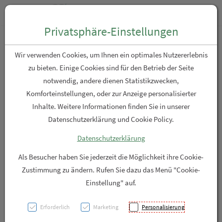
Zum “Inhalt dieser Seite” springen [AK + 0]
Zum Menü “Produkte” springen [AK + 1]
Zum Menü “Über uns / Service” springen [AK + 2]
Zu “Shop-Menüs” springen [AK + 3]
Zum "Barrierefreiheits-Menü" springen [AK + 4]
Zu den “Fusszeilen-Informationen” springen [AK + 5]
Toggle n
Produktsuche
Privatsphäre-Einstellungen
Molybdenum 500 mcg
Wir verwenden Cookies, um Ihnen ein optimales Nutzererlebnis
(Molybdän) Klean Labs
zu bieten. Einige Cookies sind für den Betrieb der Seite
notwendig, andere dienen Statistikzwecken,
Kapseln
Komforteinstellungen, oder zur Anzeige personalisierter
Inhalte. Weitere Informationen finden Sie in unserer
PZN: 5622054
Datenschutzerklärung und Cookie Policy.
Datenschutzerklärung
Als Besucher haben Sie jederzeit die Möglichkeit ihre Cookie-
Zustimmung zu ändern. Rufen Sie dazu das Menü "Cookie-
Einstellung" auf.
Erforderlich
Marketing
Personalisierung