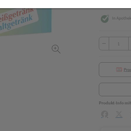
inkl. 10% MwSt.
In Apothek
Pro
Produkt-Info mi
Facebook
X (#[c