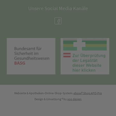
Unsere Social Media Kanäle
(öffnet in neuem Tab)
(öffnet in neuem Tab)
(öff
Webseite & Apotheken-Online-Shop-System:
eboxx® Shop APO-Pro
Design & Umsetzung
® by
xoo design