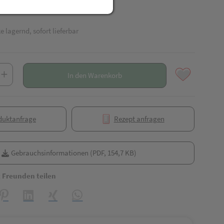
e lagernd, sofort lieferbar
In den Warenkorb
duktanfrage
Rezept anfragen
Gebrauchsinformationen (PDF, 154,7 KB)
t Freunden teilen
reator\plugin\share\core\structs\SocialSharingServiceSettings]:formaly_
Pinterest
LinkedIn
Xing
WhatsApp (#[creator\plugin\share\core\struct