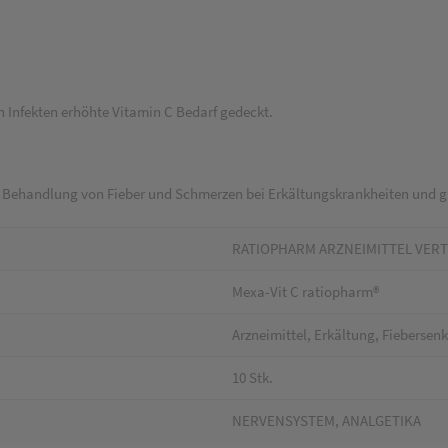
n Infekten erhöhte Vitamin C Bedarf gedeckt.
 Behandlung von Fieber und Schmerzen bei Erkältungskrankheiten und gr
RATIOPHARM ARZNEIMITTEL VER
Mexa-Vit C ratiopharm®
Arzneimittel, Erkältung, Fiebersen
10 Stk.
NERVENSYSTEM, ANALGETIKA