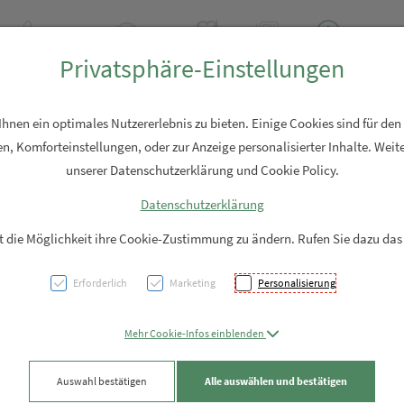
+43 7762 2310
Rezept-Anfrage
Über uns
Aktuell
Service
Privatsphäre-Einstellungen
Hautpflege
Familie
Nahrungsergänzung
Diverses
nen ein optimales Nutzererlebnis zu bieten. Einige Cookies sind für den
n, Komforteinstellungen, oder zur Anzeige personalisierter Inhalte. Weite
unserer Datenschutzerklärung und Cookie Policy.
Datenschutzerklärung
Mexa-
it die Möglichkeit ihre Cookie-Zustimmung zu ändern. Rufen Sie dazu das
Erforderlich
Marketing
Personalisierung
PZN: 1308740
9,50 EUR
Mehr Cookie-Infos einblenden
10 Stk. / Einheit
Auswahl bestätigen
Alle auswählen und bestätigen