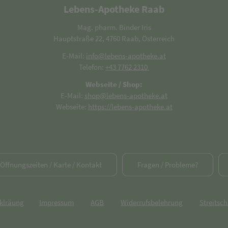
Lebens-Apotheke Raab
Mag. pharm. Binder Iris
Hauptstraße 22, 4760 Raab, Österreich
E-Mail:
info@lebens-apotheke.at
Telefon:
+43 7762 2310
Webseite / Shop:
E-Mail:
shop@lebens-apotheke.at
Webseite:
https://lebens-apotheke.at
/ Öffnungszeiten / Karte / Kontakt
Fragen / Probleme?
rklräung
Impressum
AGB
Widerrufsbelehrung
Streitsch