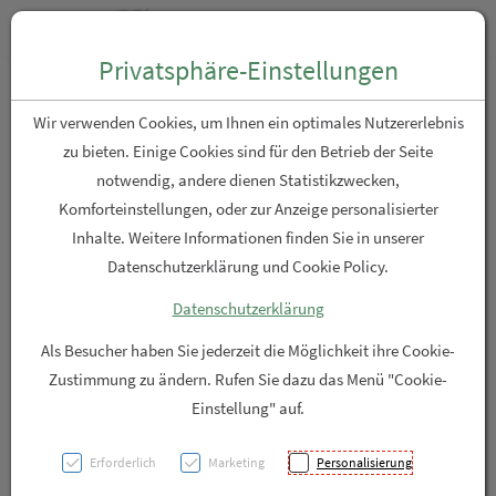
Zum “Inhalt dieser Seite” springen [AK + 0]
Zum Menü “Produkte” springen [AK + 1]
Zum Menü “Über uns / Service” springen [AK + 2]
Zu “Shop-Menüs” springen [AK + 3]
Zum "Barrierefreiheits-Menü" springen [AK + 4]
Zu den “Fusszeilen-Informationen” springen [AK + 5]
Toggle n
Produktsuche
Privatsphäre-Einstellungen
MehrMama Mamillen
Wir verwenden Cookies, um Ihnen ein optimales Nutzererlebnis
Lösung HOCL Brustwarzen
zu bieten. Einige Cookies sind für den Betrieb der Seite
notwendig, andere dienen Statistikzwecken,
Reinigung für stillende
Komforteinstellungen, oder zur Anzeige personalisierter
Mütter.
Inhalte. Weitere Informationen finden Sie in unserer
Datenschutzerklärung und Cookie Policy.
PZN: 5910020
Datenschutzerklärung
Als Besucher haben Sie jederzeit die Möglichkeit ihre Cookie-
Zustimmung zu ändern. Rufen Sie dazu das Menü "Cookie-
Einstellung" auf.
Erforderlich
Marketing
Personalisierung