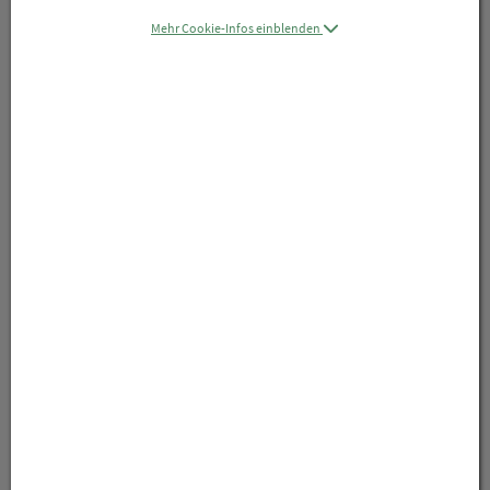
Mehr Cookie-Infos einblenden
Symbolbild(er)
18,51 EUR
50 ml / Einheit
inkl. 20% MwSt.
lieferbar