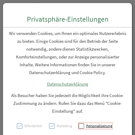
Zum “Inhalt dieser Seite” springen [AK + 0]
Zum Menü “Produkte” springen [AK + 1]
Zum Menü “Über uns / Service” springen [AK + 2]
Zu “Shop-Menüs” springen [AK + 3]
Zum "Barrierefreiheits-Menü" springen [AK + 4]
Zu den “Fusszeilen-Informationen” springen [AK + 5]
Toggle n
Produktsuche
Privatsphäre-Einstellungen
Medela Muttermilchbeutel
Wir verwenden Cookies, um Ihnen ein optimales Nutzererlebnis
Easypour 25st
zu bieten. Einige Cookies sind für den Betrieb der Seite
notwendig, andere dienen Statistikzwecken,
Komforteinstellungen, oder zur Anzeige personalisierter
PZN: 5909867
Inhalte. Weitere Informationen finden Sie in unserer
Datenschutzerklärung und Cookie Policy.
Datenschutzerklärung
Als Besucher haben Sie jederzeit die Möglichkeit ihre Cookie-
Zustimmung zu ändern. Rufen Sie dazu das Menü "Cookie-
Einstellung" auf.
Erforderlich
Marketing
Personalisierung