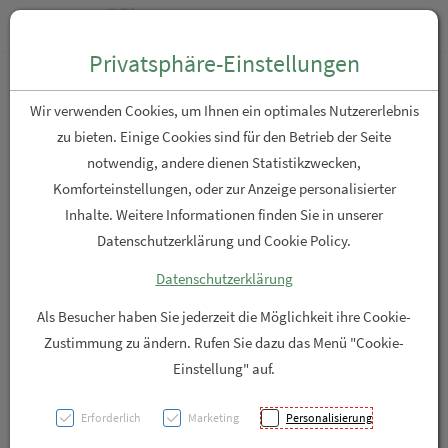
Zum “Inhalt dieser Seite” springen [AK + 0]
Zum Menü “Produkte” springen [AK + 1]
Zum Menü “Über uns / Service” springen [AK + 2]
Zu “Shop-Menüs” springen [AK + 3]
Zum "Barrierefreiheits-Menü" springen [AK + 4]
Zu den “Fusszeilen-Informationen” springen [AK + 5]
Toggle n
Produktsuche
Privatsphäre-Einstellungen
Mavala Nagellacke +si 458
Wir verwenden Cookies, um Ihnen ein optimales Nutzererlebnis
Mango 5ml
zu bieten. Einige Cookies sind für den Betrieb der Seite
notwendig, andere dienen Statistikzwecken,
Komforteinstellungen, oder zur Anzeige personalisierter
PZN: 5864024
Inhalte. Weitere Informationen finden Sie in unserer
Datenschutzerklärung und Cookie Policy.
Datenschutzerklärung
Als Besucher haben Sie jederzeit die Möglichkeit ihre Cookie-
Zustimmung zu ändern. Rufen Sie dazu das Menü "Cookie-
Einstellung" auf.
Erforderlich
Marketing
Personalisierung