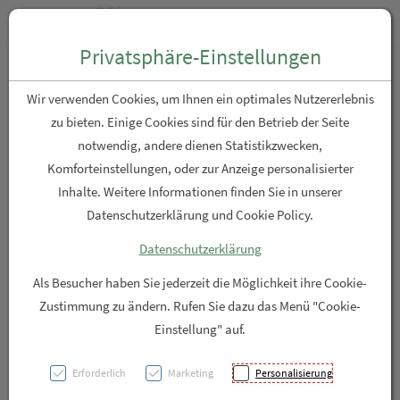
Zum “Inhalt dieser Seite” springen [AK + 0]
Zum Menü “Produkte” springen [AK + 1]
Zum Menü “Über uns / Service” springen [AK + 2]
Zu “Shop-Menüs” springen [AK + 3]
Zum "Barrierefreiheits-Menü" springen [AK + 4]
Zu den “Fusszeilen-Informationen” springen [AK + 5]
Toggle n
Produktsuche
Privatsphäre-Einstellungen
Magnesium Kapseln Puristic
Wir verwenden Cookies, um Ihnen ein optimales Nutzererlebnis
60st
zu bieten. Einige Cookies sind für den Betrieb der Seite
notwendig, andere dienen Statistikzwecken,
Komforteinstellungen, oder zur Anzeige personalisierter
PZN: 5862166
Inhalte. Weitere Informationen finden Sie in unserer
Datenschutzerklärung und Cookie Policy.
Datenschutzerklärung
Als Besucher haben Sie jederzeit die Möglichkeit ihre Cookie-
Zustimmung zu ändern. Rufen Sie dazu das Menü "Cookie-
Einstellung" auf.
Erforderlich
Marketing
Personalisierung