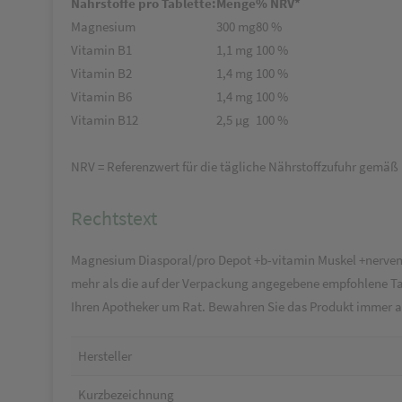
Nährstoffe pro Tablette:
Menge
% NRV*
Magnesium
300 mg
80 %
Vitamin B1
1,1 mg
100 %
Vitamin B2
1,4 mg
100 %
Vitamin B6
1,4 mg
100 %
Vitamin B12
2,5 µg
100 %
NRV = Referenzwert für die tägliche Nährstoffzufuhr gemä
Rechtstext
Magnesium Diasporal/pro Depot +b-vitamin Muskel +nerven 30
mehr als die auf der Verpackung angegebene empfohlene Tag
Ihren Apotheker um Rat. Bewahren Sie das Produkt immer a
Hersteller
Kurzbezeichnung