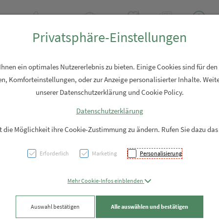
Tel: +43 7762 2310
Rezept-Anfrage
Über uns
Aktuell
Service
Privatsphäre-Einstellungen
Hautpflege
Familie
Nahrungsergänzung
Diverses
nen ein optimales Nutzererlebnis zu bieten. Einige Cookies sind für den
n, Komforteinstellungen, oder zur Anzeige personalisierter Inhalte. Weite
unserer Datenschutzerklärung und Cookie Policy.
Datenschutzerklärung
Magne
it die Möglichkeit ihre Cookie-Zustimmung zu ändern. Rufen Sie dazu das
Depot
Erforderlich
Marketing
Personalisierung
+nerv
Mehr Cookie-Infos einblenden
PZN: 5722399
Auswahl bestätigen
Alle auswählen und bestätigen