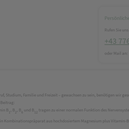
Persönlich
Rufen Sie uns 
+43 77
oder Mail an
uf, Studium, Familie und Freizeit – gewachsen zu sein, benötigen wir ge
Beitrag:
min B
, B
, B
und B
tragen zu einer normalen Funktion des Nervensyste
1
2
6
12
in Kombinationspräparat aus hochdosiertem Magnesium plus Vitamin-B-K