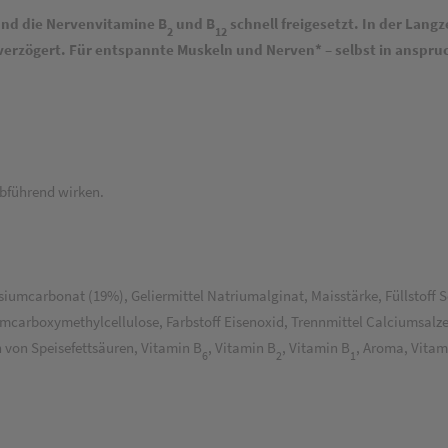
und die Nervenvitamine B
und B
schnell freigesetzt. In der Lang
2
12
erzögert. Für entspannte Muskeln und Nerven* – selbst in anspruc
bführend wirken.
mcarbonat (19%), Geliermittel Natriumalginat, Maisstärke, Füllstoff S
mcarboxymethylcellulose, Farbstoff Eisenoxid, Trennmittel Calciumsalze
 von Speisefettsäuren, Vitamin B
, Vitamin B
, Vitamin B
, Aroma, Vitam
6
2
1