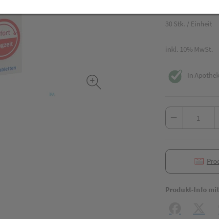
19,90 EU
30 Stk. / Einheit
inkl. 10% MwSt.
In Apothek
Pro
Produkt-Info mi
Facebook
X (#[c