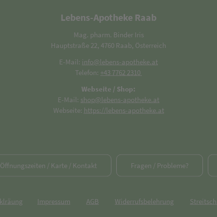
Lebens-Apotheke Raab
Mag. pharm. Binder Iris
Hauptstraße 22, 4760 Raab, Österreich
E-Mail:
info@lebens-apotheke.at
Telefon:
+43 7762 2310
Webseite / Shop:
E-Mail:
shop@lebens-apotheke.at
Webseite:
https://lebens-apotheke.at
/ Öffnungszeiten / Karte / Kontakt
Fragen / Probleme?
rklräung
Impressum
AGB
Widerrufsbelehrung
Streitsch