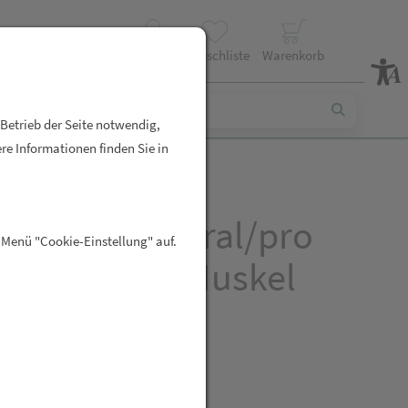
Profil
Wunschliste
Warenkorb
 Betrieb der Seite notwendig,
re Informationen finden Sie in
sium Diasporal/pro
 Menü "Cookie-Einstellung" auf.
 +b-vitamin Muskel
en 30st