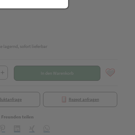
R
e lagernd, sofort lieferbar
In den Warenkorb
duktanfrage
Rezept anfragen
t Freunden teilen
reator\plugin\share\core\structs\SocialSharingServiceSettings]:formaly_
Pinterest
LinkedIn
Xing
WhatsApp (#[creator\plugin\share\core\struct