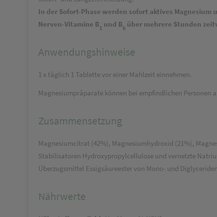
In der Sofort-Phase werden sofort aktives Magnesium 
Nerven-Vitamine B
und B
über mehrere Stunden zeitv
1
6
Anwendungshinweise
1 x täglich 1 Tablette vor einer Mahlzeit einnehmen.
Magnesiumpräparate können bei empfindlichen Personen a
Zusammensetzung
Magnesiumcitrat (42%), Magnesiumhydroxid (21%), Magnesiu
Stabilisatoren Hydroxypropylcellulose und vernetzte Natriu
Überzugsmittel Essigsäureester von Mono- und Diglyceriden
Nährwerte