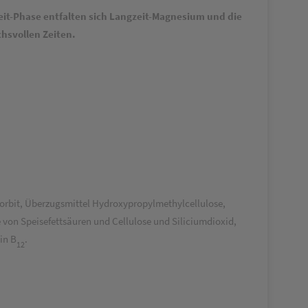
zeit-Phase entfalten sich Langzeit-Magnesium und die
hsvollen Zeiten.
orbit, Überzugsmittel Hydroxypropylmethylcellulose,
 von Speisefettsäuren und Cellulose und Siliciumdioxid,
in B
.
12