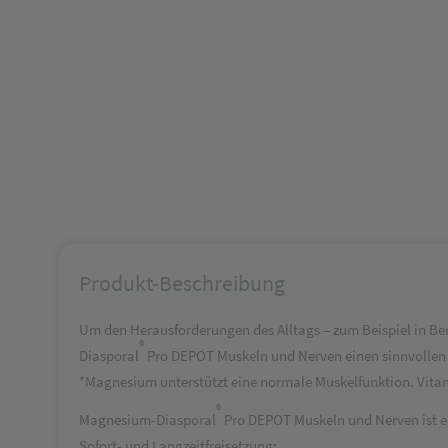
Produkt-Beschreibung
Um den Herausforderungen des Alltags – zum Beispiel in Ber
®
Diasporal
Pro DEPOT Muskeln und Nerven einen sinnvollen 
*Magnesium unterstützt eine normale Muskelfunktion. Vita
®
Magnesium-Diasporal
Pro DEPOT Muskeln und Nerven ist e
Sofort- und Langzeitfreisetzung: