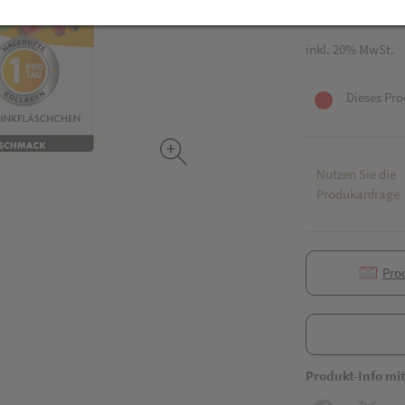
30 Stk. / Einheit
inkl. 20% MwSt.
Dieses Pro
Nutzen Sie die
Produkanfrage
Pro
Produkt-Info mi