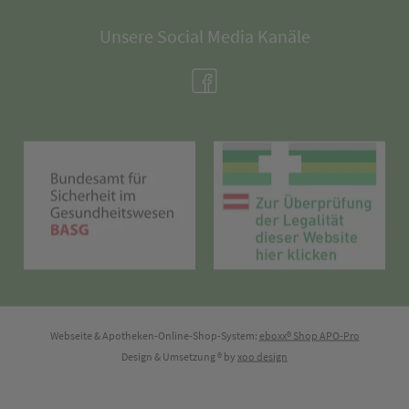
Unsere Social Media Kanäle
(öffnet in neuem Tab)
(öffnet in neuem Tab)
(öff
Webseite & Apotheken-Online-Shop-System:
eboxx® Shop APO-Pro
Design & Umsetzung
® by
xoo design