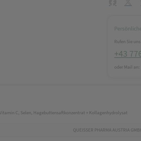
Facebook
X (#[c
Persönlich
Rufen Sie uns 
+43 77
oder Mail an
Vitamin C, Selen, Hagebuttensaftkonzentrat + Kollagenhydrolysat
QUEISSER PHARMA AUSTRIA GMB