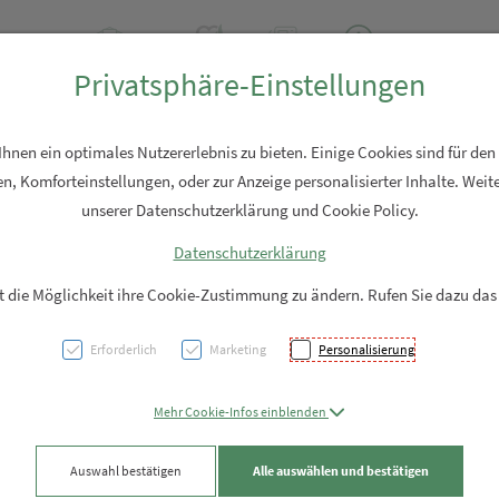
2 2310
Rezept-Anfrage
Über uns
Aktuell
Service
Privatsphäre-Einstellungen
Hautpflege
Familie
Nahrungsergänzung
Diverses
nen ein optimales Nutzererlebnis zu bieten. Einige Cookies sind für den
n, Komforteinstellungen, oder zur Anzeige personalisierter Inhalte. Weite
unserer Datenschutzerklärung und Cookie Policy.
Datenschutzerklärung
LITOZ
it die Möglichkeit ihre Cookie-Zustimmung zu ändern. Rufen Sie dazu das
Kolla
Erforderlich
Marketing
Personalisierung
PZN: 5968338
Mehr Cookie-Infos einblenden
47,95 EU
Auswahl bestätigen
Alle auswählen und bestätigen