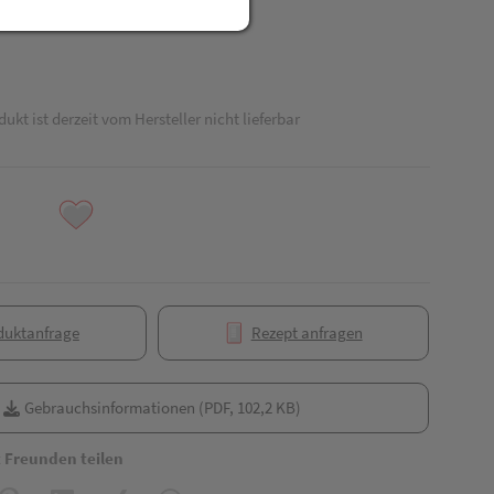
dukt ist derzeit vom Hersteller nicht lieferbar
duktanfrage
Rezept anfragen
Gebrauchsinformationen (PDF, 102,2 KB)
t Freunden teilen