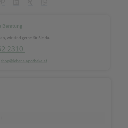
reator\plugin\share\core\structs\SocialSharingServiceSettings]:formaly_
Pinterest
LinkedIn
Xing
WhatsApp (#[creator\plugin\share\core\struct
e Beratung
an, wir sind gerne für Sie da.
62 2310
:
shop@lebens-apotheke.at
H