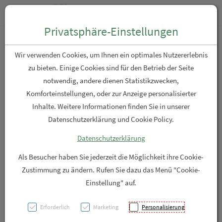
Zum “Inhalt dieser Seite” springen [AK + 0]
Zum Menü “Produkte” springen [AK + 1]
Zum Menü “Über uns / Service” springen [AK + 2]
Zu “Shop-Menüs” springen [AK + 3]
Zum "Barrierefreiheits-Menü" springen [AK + 4]
Zu den “Fusszeilen-Informationen” springen [AK + 5]
Toggle n
Produktsuche
Privatsphäre-Einstellungen
Lierac Body/sculpt Morpho-
Wir verwenden Cookies, um Ihnen ein optimales Nutzererlebnis
firming Cream 200ml
zu bieten. Einige Cookies sind für den Betrieb der Seite
notwendig, andere dienen Statistikzwecken,
Komforteinstellungen, oder zur Anzeige personalisierter
PZN: 5849786
Inhalte. Weitere Informationen finden Sie in unserer
Datenschutzerklärung und Cookie Policy.
Datenschutzerklärung
Als Besucher haben Sie jederzeit die Möglichkeit ihre Cookie-
Zustimmung zu ändern. Rufen Sie dazu das Menü "Cookie-
Einstellung" auf.
Erforderlich
Marketing
Personalisierung