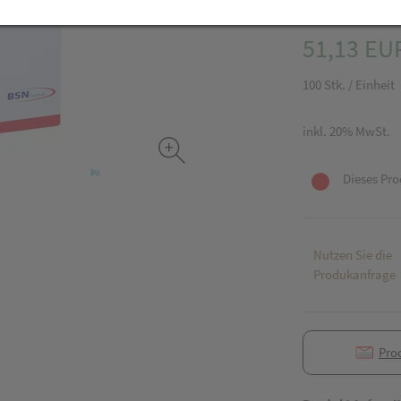
PZN: 5655349
51,13 EU
100 Stk. / Einheit
inkl. 20% MwSt.
Dieses Pro
Nutzen Sie die
Produkanfrage
Pro