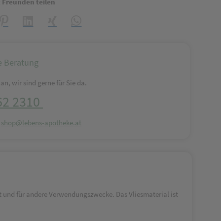
t Freunden teilen
reator\plugin\share\core\structs\SocialSharingServiceSettings]:formaly_
Pinterest
LinkedIn
Xing
WhatsApp (#[creator\plugin\share\core\struct
e Beratung
an, wir sind gerne für Sie da.
62 2310
:
shop@lebens-apotheke.at
 und für andere Verwendungszwecke. Das Vliesmaterial ist