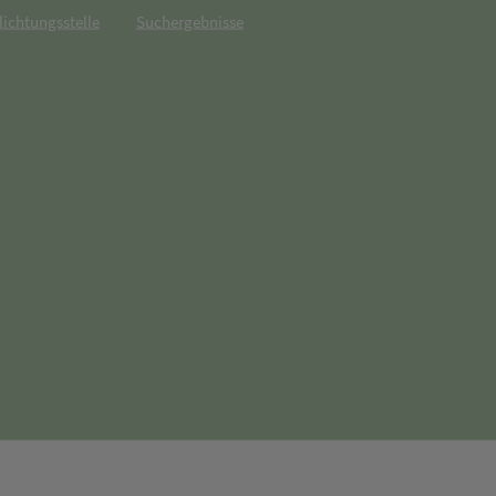
lichtungsstelle
Suchergebnisse
net in neuem Tab)