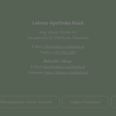
Lebens-Apotheke Raab
Mag. pharm. Binder Iris
Hauptstraße 22, 4760 Raab, Österreich
E-Mail:
info@lebens-apotheke.at
Telefon:
+43 7762 2310
Webseite / Shop:
E-Mail:
shop@lebens-apotheke.at
Webseite:
https://lebens-apotheke.at
/ Öffnungszeiten / Karte / Kontakt
Fragen / Probleme?