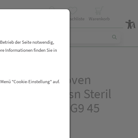
Profil
Wunschliste
Warenkorb
 Betrieb der Seite notwendig,
re Informationen finden Sie in
plast/non-woven
 Menü "Cookie-Einstellung" auf.
ompressen Bsn Steril
cm 4lag 50x2 G9 45