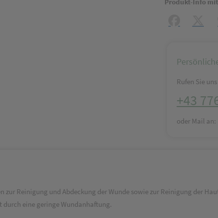
Produkt-Info mi
Facebook
X (#[c
Persönlich
Rufen Sie uns 
+43 77
oder Mail an
en zur Reinigung und Abdeckung der Wunde sowie zur Reinigung der Haut
t durch eine geringe Wundanhaftung.