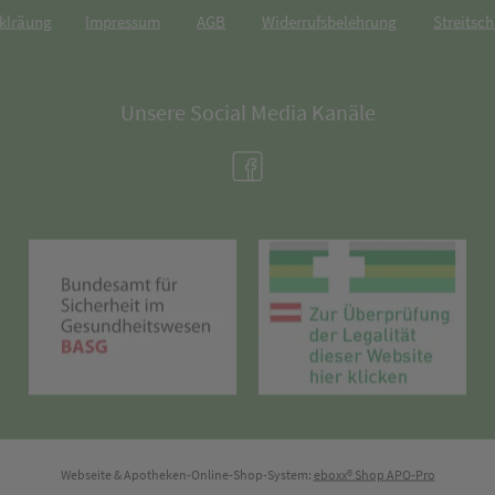
rklräung
Impressum
AGB
Widerrufsbelehrung
Streitsch
Unsere Social Media Kanäle
(öffnet in neuem Tab)
(öffnet in neuem Tab)
(öff
Webseite & Apotheken-Online-Shop-System:
eboxx® Shop APO-Pro