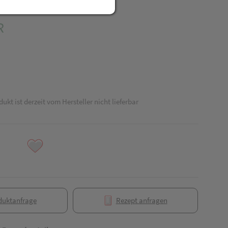
R
dukt ist derzeit vom Hersteller nicht lieferbar
duktanfrage
Rezept anfragen