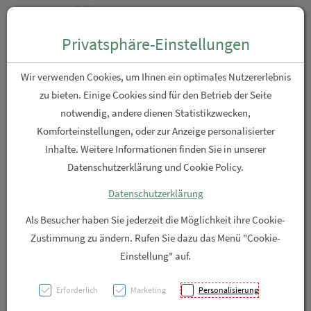
Zum “Inhalt dieser Seite” springen [AK + 0]
Zum Menü “Produkte” springen [AK + 1]
Zum Menü “Über uns / Service” springen [AK + 2]
Zu “Shop-Menüs” springen [AK + 3]
Zum "Barrierefreiheits-Menü" springen [AK + 4]
Zu den “Fusszeilen-Informationen” springen [AK + 5]
Toggle n
Produktsuche
Privatsphäre-Einstellungen
LeStoff Hamamtuch Lime
Wir verwenden Cookies, um Ihnen ein optimales Nutzererlebnis
zu bieten. Einige Cookies sind für den Betrieb der Seite
notwendig, andere dienen Statistikzwecken,
PZN: 5839658
Komforteinstellungen, oder zur Anzeige personalisierter
Inhalte. Weitere Informationen finden Sie in unserer
Datenschutzerklärung und Cookie Policy.
Datenschutzerklärung
Als Besucher haben Sie jederzeit die Möglichkeit ihre Cookie-
Zustimmung zu ändern. Rufen Sie dazu das Menü "Cookie-
Einstellung" auf.
Erforderlich
Marketing
Personalisierung