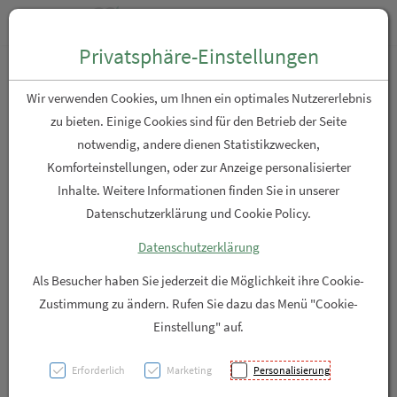
Zum “Inhalt dieser Seite” springen [AK + 0]
Zum Menü “Produkte” springen [AK + 1]
Zum Menü “Über uns / Service” springen [AK + 2]
Zu “Shop-Menüs” springen [AK + 3]
Zum "Barrierefreiheits-Menü" springen [AK + 4]
Zu den “Fusszeilen-Informationen” springen [AK + 5]
Toggle n
Produktsuche
Privatsphäre-Einstellungen
LeStoff Hamamtuch
Wir verwenden Cookies, um Ihnen ein optimales Nutzererlebnis
Anthracite
zu bieten. Einige Cookies sind für den Betrieb der Seite
notwendig, andere dienen Statistikzwecken,
Komforteinstellungen, oder zur Anzeige personalisierter
PZN: 5839718
Inhalte. Weitere Informationen finden Sie in unserer
Datenschutzerklärung und Cookie Policy.
Datenschutzerklärung
Als Besucher haben Sie jederzeit die Möglichkeit ihre Cookie-
Zustimmung zu ändern. Rufen Sie dazu das Menü "Cookie-
Einstellung" auf.
Erforderlich
Marketing
Personalisierung