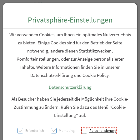
Zum “Inhalt dieser Seite” springen [AK + 0]
Zum Menü “Produkte” springen [AK + 1]
Zum Menü “Über uns / Service” springen [AK + 2]
Zu “Shop-Menüs” springen [AK + 3]
Zum "Barrierefreiheits-Menü" springen [AK + 4]
Zu den “Fusszeilen-Informationen” springen [AK + 5]
Toggle n
Produktsuche
Privatsphäre-Einstellungen
Lactosolv Kapseln Enzym
Wir verwenden Cookies, um Ihnen ein optimales Nutzererlebnis
Lactase 17500 Fcc Dose 30st
zu bieten. Einige Cookies sind für den Betrieb der Seite
notwendig, andere dienen Statistikzwecken,
Komforteinstellungen, oder zur Anzeige personalisierter
PZN: 3949041
Inhalte. Weitere Informationen finden Sie in unserer
Datenschutzerklärung und Cookie Policy.
Datenschutzerklärung
Als Besucher haben Sie jederzeit die Möglichkeit ihre Cookie-
Zustimmung zu ändern. Rufen Sie dazu das Menü "Cookie-
Einstellung" auf.
Erforderlich
Marketing
Personalisierung