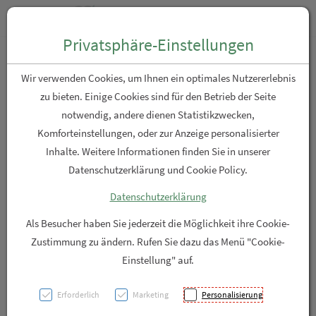
Zum “Inhalt dieser Seite” springen [AK + 0]
Zum Menü “Produkte” springen [AK + 1]
Zum Menü “Über uns / Service” springen [AK + 2]
Zu “Shop-Menüs” springen [AK + 3]
Zum "Barrierefreiheits-Menü" springen [AK + 4]
Zu den “Fusszeilen-Informationen” springen [AK + 5]
Toggle n
Produktsuche
Privatsphäre-Einstellungen
La Roche Posay Toleriane
Wir verwenden Cookies, um Ihnen ein optimales Nutzererlebnis
Fluide Makeup 11 30ml
zu bieten. Einige Cookies sind für den Betrieb der Seite
notwendig, andere dienen Statistikzwecken,
Komforteinstellungen, oder zur Anzeige personalisierter
PZN: 5710864
Inhalte. Weitere Informationen finden Sie in unserer
Datenschutzerklärung und Cookie Policy.
Datenschutzerklärung
Als Besucher haben Sie jederzeit die Möglichkeit ihre Cookie-
Zustimmung zu ändern. Rufen Sie dazu das Menü "Cookie-
Einstellung" auf.
Erforderlich
Marketing
Personalisierung