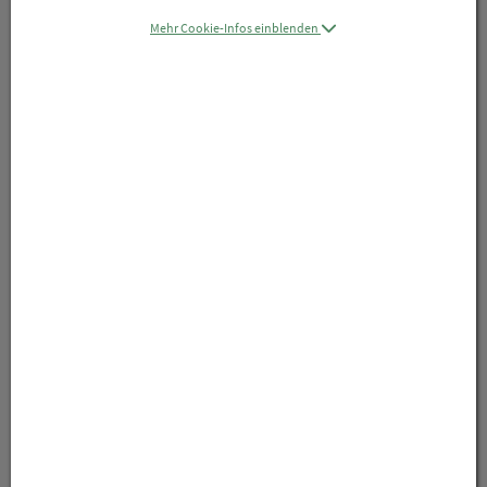
Mehr Cookie-Infos einblenden
Symbolbild(er)
28,51 EUR
30 ml / Einheit
inkl. 20% MwSt.
lieferbar