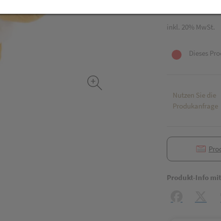
1 Stk. / Einheit
inkl. 20% MwSt.
Dieses Pro
Nutzen Sie die
Produkanfrage
Pro
Produkt-Info mi
Facebook
X (#[c