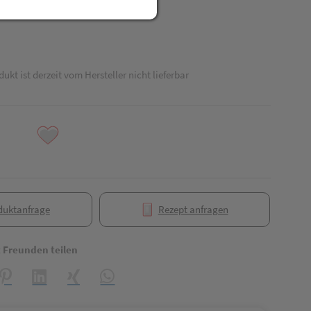
dukt ist derzeit vom Hersteller nicht lieferbar
duktanfrage
Rezept anfragen
t Freunden teilen
reator\plugin\share\core\structs\SocialSharingServiceSettings]:formaly_
Pinterest
LinkedIn
Xing
WhatsApp (#[creator\plugin\share\core\struct