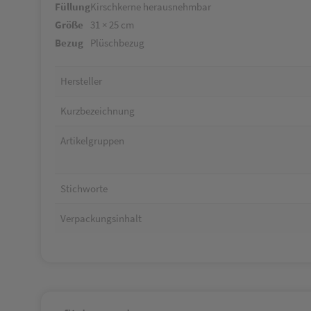
Füllung
Kirschkerne herausnehmbar
Größe
31 × 25 cm
Bezug
Plüschbezug
Hersteller
Kurzbezeichnung
Artikelgruppen
Stichworte
Verpackungsinhalt