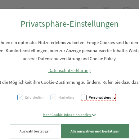
Tel: +43 7762 2310
Rezept-Anfrage
Über uns
Aktuell
Service
Privatsphäre-Einstellungen
Hautpflege
Familie
Nahrungsergänzung
Diverses
nen ein optimales Nutzererlebnis zu bieten. Einige Cookies sind für den
n, Komforteinstellungen, oder zur Anzeige personalisierter Inhalte. Weite
unserer Datenschutzerklärung und Cookie Policy.
Datenschutzerklärung
Kirsc
it die Möglichkeit ihre Cookie-Zustimmung zu ändern. Rufen Sie dazu das
Dinosa
Erforderlich
Marketing
Personalisierung
PZN: 5912303
Mehr Cookie-Infos einblenden
26,80 EU
Auswahl bestätigen
Alle auswählen und bestätigen