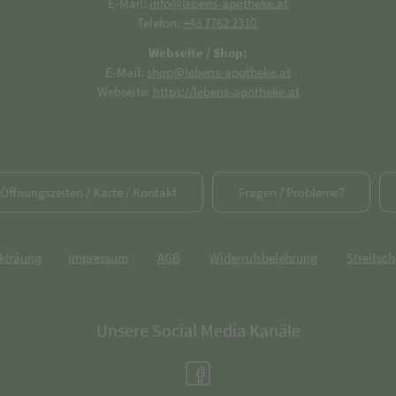
E-Mail:
info@lebens-apotheke.at
Telefon:
+43 7762 2310
Webseite / Shop:
E-Mail:
shop@lebens-apotheke.at
Webseite:
https://lebens-apotheke.at
/ Öffnungszeiten / Karte / Kontakt
Fragen / Probleme?
rklräung
Impressum
AGB
Widerrufsbelehrung
Streitsch
Unsere Social Media Kanäle
(öffnet in neuem Tab)