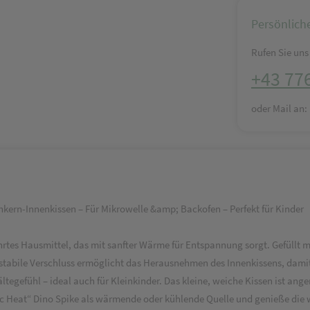
Persönlich
Rufen Sie uns 
+43 77
oder Mail an
rn-Innenkissen – Für Mikrowelle &amp; Backofen – Perfekt für Kinder
ährtes Hausmittel, das mit sanfter Wärme für Entspannung sorgt. Gefüllt 
stabile Verschluss ermöglicht das Herausnehmen des Innenkissens, dam
egefühl – ideal auch für Kleinkinder. Das kleine, weiche Kissen ist an
c Heat“ Dino Spike als wärmende oder kühlende Quelle und genieße die 