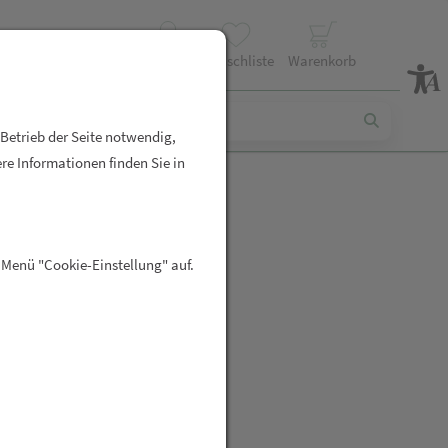
Profil
Wunschliste
Warenkorb
 Betrieb der Seite notwendig,
re Informationen finden Sie in
hkernkissen
 Menü "Cookie-Einstellung" auf.
urier Spike
R