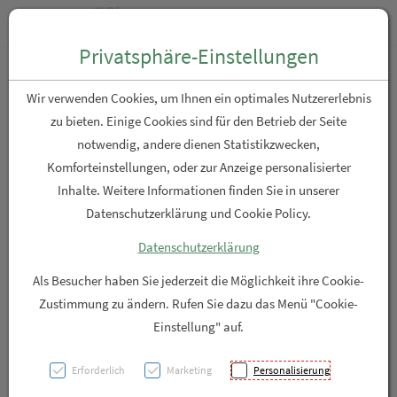
Zum “Inhalt dieser Seite” springen [AK + 0]
Zum Menü “Produkte” springen [AK + 1]
Zum Menü “Über uns / Service” springen [AK + 2]
Zu “Shop-Menüs” springen [AK + 3]
Zum "Barrierefreiheits-Menü" springen [AK + 4]
Zu den “Fusszeilen-Informationen” springen [AK + 5]
Toggle n
Produktsuche
Privatsphäre-Einstellungen
KINGNATURE Boswellia Vida
Wir verwenden Cookies, um Ihnen ein optimales Nutzererlebnis
Kaps 100 mg Ds 90 Stk
zu bieten. Einige Cookies sind für den Betrieb der Seite
notwendig, andere dienen Statistikzwecken,
Komforteinstellungen, oder zur Anzeige personalisierter
PZN: 5667594
Inhalte. Weitere Informationen finden Sie in unserer
Datenschutzerklärung und Cookie Policy.
Datenschutzerklärung
Als Besucher haben Sie jederzeit die Möglichkeit ihre Cookie-
Zustimmung zu ändern. Rufen Sie dazu das Menü "Cookie-
Einstellung" auf.
Erforderlich
Marketing
Personalisierung