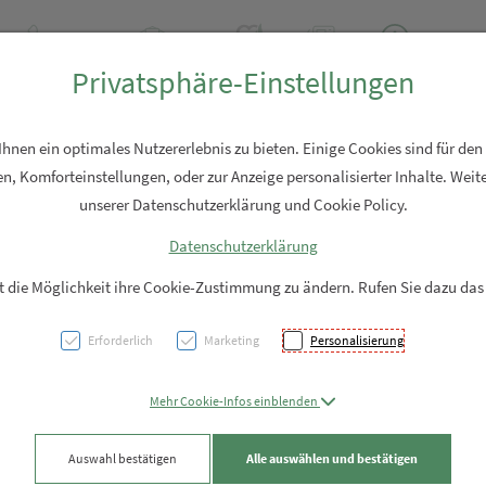
+43 7762 2310
Rezept-Anfrage
Über uns
Aktuell
Service
Privatsphäre-Einstellungen
Hautpflege
Familie
Nahrungsergänzung
Diverses
nen ein optimales Nutzererlebnis zu bieten. Einige Cookies sind für den
n, Komforteinstellungen, oder zur Anzeige personalisierter Inhalte. Weite
unserer Datenschutzerklärung und Cookie Policy.
Datenschutzerklärung
Inter
it die Möglichkeit ihre Cookie-Zustimmung zu ändern. Rufen Sie dazu das
Soft-p
Erforderlich
Marketing
Personalisierung
Mediu
Mehr Cookie-Infos einblenden
PZN: 5723507
Auswahl bestätigen
Alle auswählen und bestätigen