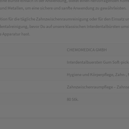
leine Bürste einfach in der Anwendung, bietet einen hervorragenden Komf
x und Metallen, um eine sichere und sanfte Anwendung zu gewährleisten.
on für die tägliche Zahnzwischenraumreinigung oder für den Einsatz u
erdentalreinigung, bevor Du auf unsere klassischen Interdentalbürsten umst
 Apparatur hast.
CHEMOMEDICA GMBH
Interdentalbuersten Gum Soft-pick
Hygiene und Körperpflege, Zahn-, 
Zahnzwischenraumpflege – Zahns
80 Stk.