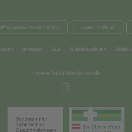
/ Öffnungszeiten / Karte / Kontakt
Fragen / Probleme?
rklräung
Impressum
AGB
Widerrufsbelehrung
Streitsch
Unsere Social Media Kanäle
(öffnet in neuem Tab)
(öffnet in neuem Tab)
(öff