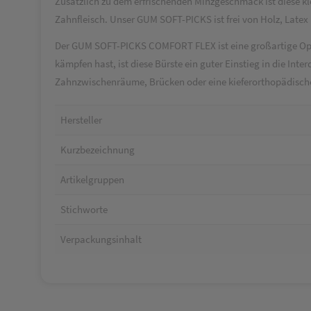
Zusätzlich zu dem erfrischenden Minzgeschmack ist diese k
Zahnfleisch. Unser GUM SOFT-PICKS ist frei von Holz, Late
Der GUM SOFT-PICKS COMFORT FLEX ist eine großartige Opti
kämpfen hast, ist diese Bürste ein guter Einstieg in die Int
Zahnzwischenräume, Brücken oder eine kieferorthopädische
Hersteller
Kurzbezeichnung
Artikelgruppen
Stichworte
Verpackungsinhalt