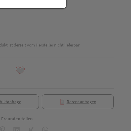
dukt ist derzeit vom Hersteller nicht lieferbar
duktanfrage
Rezept anfragen
t Freunden teilen
reator\plugin\share\core\structs\SocialSharingServiceSettings]:formaly_
Pinterest
LinkedIn
Xing
WhatsApp (#[creator\plugin\share\core\struct