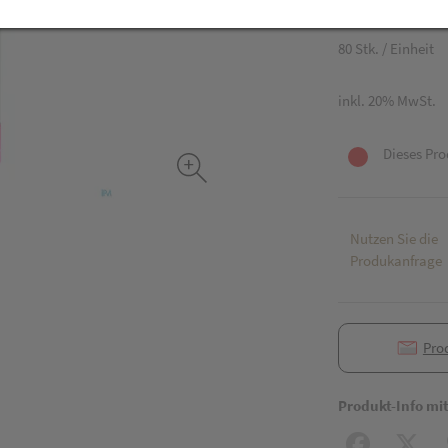
8,49 EUR
80 Stk. / Einheit
inkl. 20% MwSt.
Dieses Pro
Nutzen Sie die
Produkanfrage
Pro
Produkt-Info mi
Facebook
X (#[c