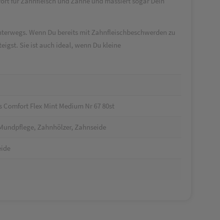
ort für Zahnfleisch und Zähne und massiert sogar Dein
nterwegs. Wenn Du bereits mit Zahnfleischbeschwerden zu
eigst. Sie ist auch ideal, wenn Du kleine
s Comfort Flex Mint Medium Nr 67 80st
Mundpflege, Zahnhölzer, Zahnseide
eide