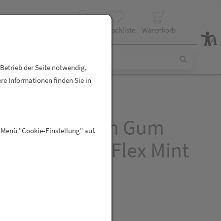
Profil
Wunschliste
Warenkorb
 Betrieb der Seite notwendig,
re Informationen finden Sie in
dentalbuersten Gum
 Menü "Cookie-Einstellung" auf.
icks Comfort Flex Mint
m Nr 67 80st