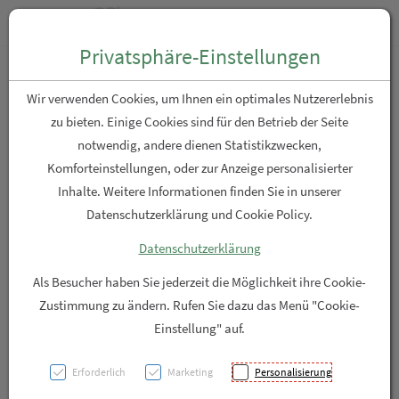
Zum “Inhalt dieser Seite” springen [AK + 0]
Zum Menü “Produkte” springen [AK + 1]
Zum Menü “Über uns / Service” springen [AK + 2]
Zu “Shop-Menüs” springen [AK + 3]
Zum "Barrierefreiheits-Menü" springen [AK + 4]
Zu den “Fusszeilen-Informationen” springen [AK + 5]
Toggle n
Produktsuche
Privatsphäre-Einstellungen
Inkontinenz Molicare
Wir verwenden Cookies, um Ihnen ein optimales Nutzererlebnis
Premium/lady Pad Tropfen
zu bieten. Einige Cookies sind für den Betrieb der Seite
notwendig, andere dienen Statistikzwecken,
3 P12 12st
Komforteinstellungen, oder zur Anzeige personalisierter
Inhalte. Weitere Informationen finden Sie in unserer
PZN: 5934003
Datenschutzerklärung und Cookie Policy.
Datenschutzerklärung
Als Besucher haben Sie jederzeit die Möglichkeit ihre Cookie-
Zustimmung zu ändern. Rufen Sie dazu das Menü "Cookie-
Einstellung" auf.
Erforderlich
Marketing
Personalisierung