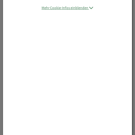
Mehr Cookie-Infos einblenden
Symbolbild(er)
6,25 EUR
12 Stk. / Einheit
inkl. 20% MwSt.
lieferbar
In den Warenkorb