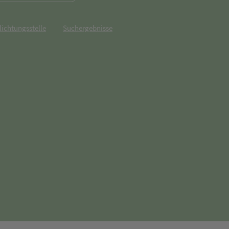
lichtungsstelle
Suchergebnisse
net in neuem Tab)