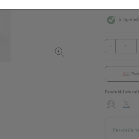
inkl. 10% MwSt.
in Apothek
Pro
Produkt-Info mi
Facebook
X (#[c
Persönlich