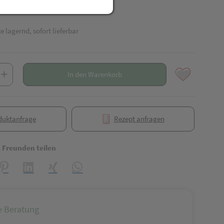
e lagernd, sofort lieferbar
In den Warenkorb
duktanfrage
Rezept anfragen
t Freunden teilen
reator\plugin\share\core\structs\SocialSharingServiceSettings]:formaly_
Pinterest
LinkedIn
Xing
WhatsApp (#[creator\plugin\share\core\struct
e Beratung