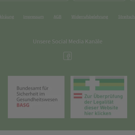
rklräung
Impressum
AGB
Widerrufsbelehrung
Streitsch
Unsere Social Media Kanäle
(öffnet in neuem Tab)
(öffnet in neuem Tab)
(öff