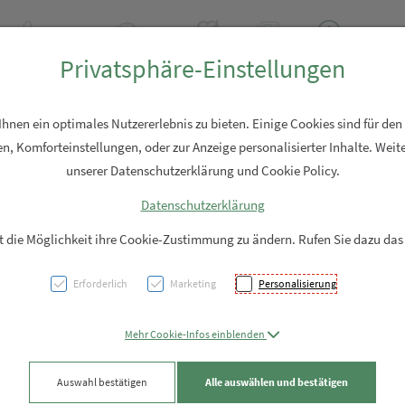
+43 7762 2310
Rezept-Anfrage
Über uns
Aktuell
Service
Privatsphäre-Einstellungen
Hautpflege
Familie
Nahrungsergänzung
Diverses
nen ein optimales Nutzererlebnis zu bieten. Einige Cookies sind für den
n, Komforteinstellungen, oder zur Anzeige personalisierter Inhalte. Weite
unserer Datenschutzerklärung und Cookie Policy.
Datenschutzerklärung
Himbe
it die Möglichkeit ihre Cookie-Zustimmung zu ändern. Rufen Sie dazu das
Erforderlich
Marketing
Personalisierung
PZN: 8012445
8,40 EUR
Mehr Cookie-Infos einblenden
Auswahl bestätigen
Alle auswählen und bestätigen