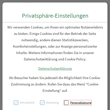
Zum “Inhalt dieser Seite” springen [AK + 0]
Zum Menü “Produkte” springen [AK + 1]
Zum Menü “Über uns / Service” springen [AK + 2]
Zu “Shop-Menüs” springen [AK + 3]
Zum "Barrierefreiheits-Menü" springen [AK + 4]
Zu den “Fusszeilen-Informationen” springen [AK + 5]
Toggle n
Produktsuche
Privatsphäre-Einstellungen
GreenFood Nutrition Multi
Wir verwenden Cookies, um Ihnen ein optimales Nutzererlebnis
VitaMin Chelate für Frauen
zu bieten. Einige Cookies sind für den Betrieb der Seite
notwendig, andere dienen Statistikzwecken,
60 Kapseln
Komforteinstellungen, oder zur Anzeige personalisierter
Inhalte. Weitere Informationen finden Sie in unserer
PZN: 5634465
Datenschutzerklärung und Cookie Policy.
Datenschutzerklärung
Als Besucher haben Sie jederzeit die Möglichkeit ihre Cookie-
Zustimmung zu ändern. Rufen Sie dazu das Menü "Cookie-
Einstellung" auf.
Erforderlich
Marketing
Personalisierung